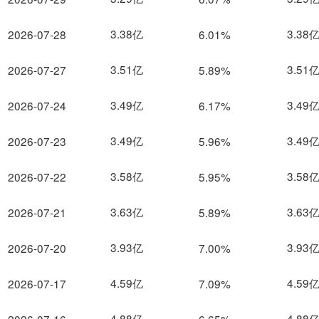
3.38亿
3.38
2026-07-28
6.01%
3.51亿
3.51
2026-07-27
5.89%
3.49亿
3.49
2026-07-24
6.17%
3.49亿
3.49
2026-07-23
5.96%
3.58亿
3.58
2026-07-22
5.95%
3.63亿
3.63
2026-07-21
5.89%
3.93亿
3.93
2026-07-20
7.00%
4.59亿
4.59
2026-07-17
7.09%
4.88亿
4.88