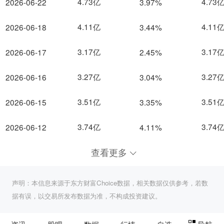
4.73亿
4.73
2026-06-22
3.97%
4.11亿
4.11
2026-06-18
3.44%
3.17亿
3.17
2026-06-17
2.45%
3.27亿
3.27
2026-06-16
3.04%
3.51亿
3.51
2026-06-15
3.35%
3.74亿
3.74
2026-06-12
4.11%
查看更多
声明：本信息来源于东方财富Choice数据，相关数据仅供参考，若数
据有误，以交易所发布数据为准，不构成投资建议。