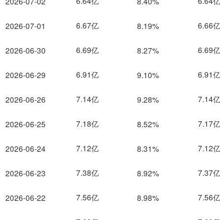
6.64亿
6.64
2026-07-02
8.40%
6.67亿
6.66
2026-07-01
8.19%
6.69亿
6.69
2026-06-30
8.27%
6.91亿
6.91
2026-06-29
9.10%
7.14亿
7.14
2026-06-26
9.28%
7.18亿
7.17
2026-06-25
8.52%
7.12亿
7.12
2026-06-24
8.31%
7.38亿
7.37
2026-06-23
8.92%
7.56亿
7.56
2026-06-22
8.98%