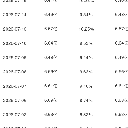
2026-07-15
10.23%
6.49亿
6.48
2026-07-14
9.84%
6.57亿
6.57
2026-07-13
10.25%
6.64亿
6.64
2026-07-10
9.53%
6.49亿
6.49
2026-07-09
9.14%
6.56亿
6.56
2026-07-08
9.63%
6.61亿
6.61
2026-07-07
9.16%
6.69亿
6.68
2026-07-06
8.74%
6.63亿
6.63
2026-07-03
8.53%