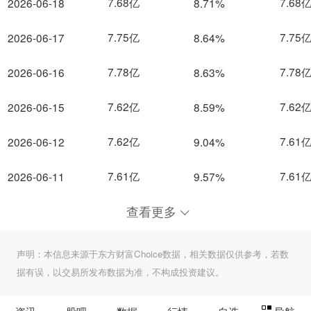
7.68亿
7.68
2026-06-18
8.71%
7.75亿
7.75
2026-06-17
8.64%
7.78亿
7.78
2026-06-16
8.63%
7.62亿
7.62
2026-06-15
8.59%
7.62亿
7.61
2026-06-12
9.04%
7.61亿
7.61
2026-06-11
9.57%
查看更多
声明：本信息来源于东方财富Choice数据，相关数据仅供参考，若数
据有误，以交易所发布数据为准，不构成投资建议。