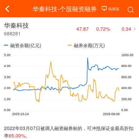
华秦科技-个股融资融券
华秦科技
47.87
0.72%
0.34
688281
融资余额(亿元)
融券余额(万元)
2022年03月07日被调入融资融券标的，可冲抵保证金最高折扣
率
65.00%
。