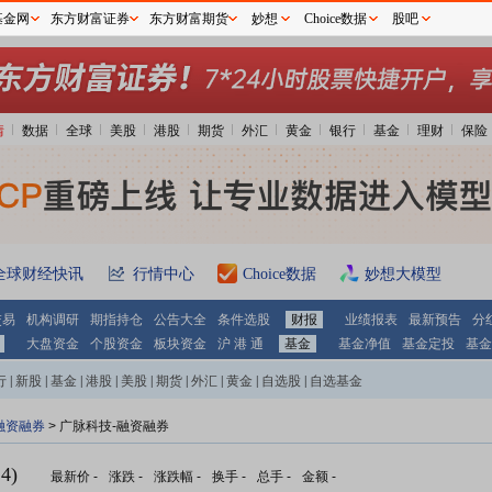
基金网
东方财富证券
东方财富期货
妙想
Choice数据
股吧
情
数据
全球
美股
港股
期货
外汇
黄金
银行
基金
理财
保险
全球财经快讯
行情中心
Choice数据
妙想大模型
交易
机构调研
期指持仓
公告大全
条件选股
财报
业绩报表
最新预告
分
大盘资金
个股资金
板块资金
沪 港 通
基金
基金净值
基金定投
基金
行
|
新股
|
基金
|
港股
|
美股
|
期货
|
外汇
|
黄金
|
自选股
|
自选基金
融资融券
>
广脉科技-融资融券
4)
最新价
-
涨跌
-
涨跌幅
-
换手
-
总手
-
金额
-