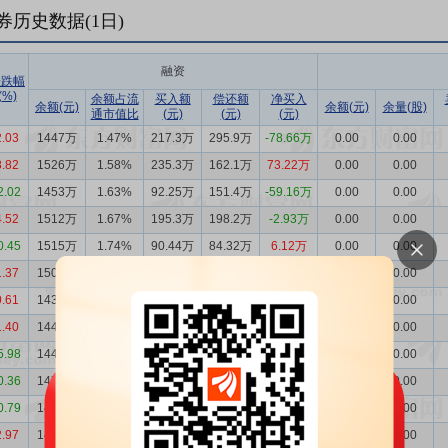
券历史数据(
1
日)
融资
涨跌幅
(%)
余额占流
买入额
偿还额
净买入
余额(元)
余额(元)
余量(股)
通市值比
(元)
(元)
(元)
2.03
1447万
1.47%
217.3万
295.9万
-78.66万
0.00
0.00
8.82
1526万
1.58%
235.3万
162.1万
73.22万
0.00
0.00
2.02
1453万
1.63%
92.25万
151.4万
-59.16万
0.00
0.00
4.52
1512万
1.67%
195.3万
198.2万
-2.93万
0.00
0.00
0.45
1515万
1.74%
90.44万
84.32万
6.12万
0.00
0.00
1.37
1509万
1.73%
78.04万
7.71万
70.33万
0.00
0.00
0.61
1438万
1.67%
6471
7.30万
-6.65万
0.00
0.00
1.40
1445万
1.69%
2.87万
7072
2.16万
0.00
0.00
5.98
1443万
1.71%
18.89万
55.18万
-36.30万
0.00
0.00
0.36
1479万
1.65%
77.68万
13.53万
64.15万
0.00
0.00
0.79
1415万
1.57%
16.65万
25.65万
-9.00万
0.00
0.00
2.97
1424万
1.57%
57.56万
122.8万
-65.19万
0.00
0.00