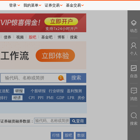
登录
我的菜单
证券交易
基金交易
动态
债券
视频
股吧
基金吧
博客
搜索
个人
自选
1
红送配
研报
个股研报
行业研报
盈利预测
排行
经济
CPI
PPI
PMI
GDP
LPR
房价
消息
证券融资融券数据：
搜索
行情
股吧
数据