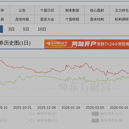
千评
公告
个股日历
财务数据
核心题材
主力持仓
交易
高管持股
股东大会
个股研报
股本结构
机构调研
3日
5日
10日
券历史图(
1
日)