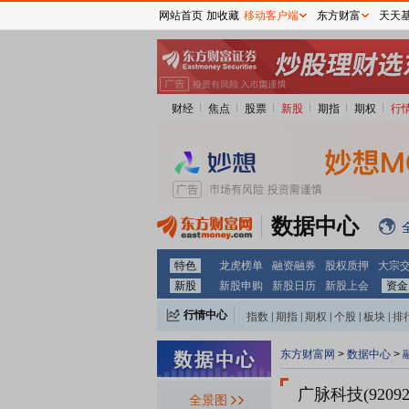
网站首页
加收藏
移动客户端
东方财富
天天
财经
焦点
股票
新股
期指
期权
行
数据中心
特色
龙虎榜单
融资融券
股权质押
大宗
新股
新股申购
新股日历
新股上会
资金
行情中心
指数
|
期指
|
期权
|
个股
|
板块
|
排
东方财富网
>
数据中心
>
广脉科技(92092
全景图