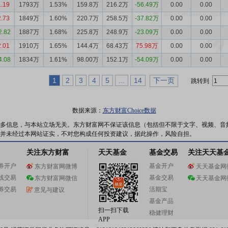
1.19
1793万
1.53%
159.8万
216.2万
-56.49万
0.00
0.00
2.73
1849万
1.60%
220.7万
258.5万
-37.82万
0.00
0.00
2.82
1887万
1.68%
225.8万
248.9万
-23.09万
0.00
0.00
2.01
1910万
1.65%
144.4万
68.43万
75.98万
0.00
0.00
4.08
1834万
1.61%
98.00万
152.1万
-54.09万
0.00
0.00
1
2
3
4
5
...
14
下一页
跳转到
数据来源：
东方财富Choice数据
多信息，与本站立场无关。东方财富网不保证该信息（包括但不限于文字、视频、音
并未经过本网站证实，不对您构成任何投资建议，据此操作，风险自担。
关注东方财富
天天基金
基金交易
关注天天基
券开户
基金开户
东方财富网微博
天天基金网
线交易
基金交易
东方财富网微信
天天基金网
券交易
活期宝
意见与建议
基金产品
扫一扫下载
稳健理财
APP