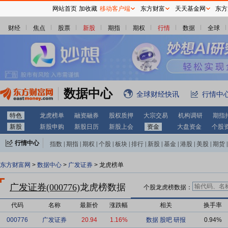
网站首页
加收藏
移动客户端
东方财富
天天基金网
东方
财经
焦点
股票
新股
期指
期权
行情
数据
全球
数据中心
全球财经快讯
行情中
特色
龙虎榜单
融资融券
股权质押
大宗交易
机构调研
期指
新股
新股申购
新股日历
新股上会
资金
大盘资金
个股
行情中心
指数
|
期指
|
期权
|
个股
|
板块
|
排行
|
新股
|
基金
|
港股
|
美股
|
期货
|
外汇
|
黄金
|
自选股
|
自选基金
东方财富网
>
数据中心
>
广发证券
> 龙虎榜单
广发证券(000776)
龙虎榜数据
个股龙虎榜数据：
代码
名称
最新价
涨跌幅
相关
换手率
000776
广发证券
20.94
1.16%
数据
股吧
研报
0.94%