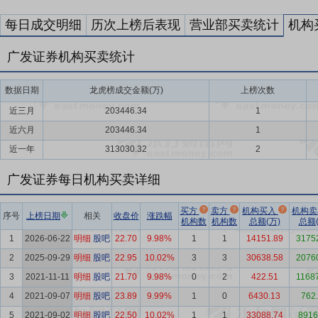
每日成交明细
历次上榜后表现
营业部买卖统计
机构
广发证券机构买卖统计
数据日期
龙虎榜成交金额(万)
上榜次数
近三月
203446.34
1
近六月
203446.34
1
近一年
313030.32
2
广发证券每日机构买卖详细
买方
卖方
机构买入
机构
序号
上榜日期
相关
收盘价
涨跌幅
机构数
机构数
总额(万)
总额(
1
2026-06-22
明细
股吧
22.70
9.98%
1
1
14151.89
3175
2
2025-09-29
明细
股吧
22.95
10.02%
3
3
30638.58
2076
3
2021-11-11
明细
股吧
21.70
9.98%
0
2
422.51
1168
4
2021-09-07
明细
股吧
23.89
9.99%
1
0
6430.13
762
5
2021-09-02
明细
股吧
22.50
10.02%
1
1
33088.74
8916