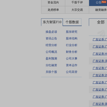
资金流向
千股千评
公告
龙虎榜单
大宗交易
融资融券
全部
东方财富F10
个股数据
操盘必读
股东研究
资讯公告
股本结构
经营分析
行业分析
广发证券:
公司概况
财务分析
广发证券:
盈利预测
公司大事
广发证券:
分红融资
资本运作
广发证券:广
关联个股
公司高管
广发证券:
广发证券:
广发证券: