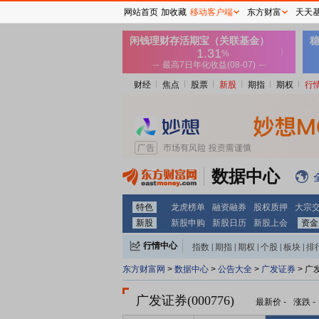
网站首页
加收藏
移动客户端
东方财富
天天
财经
焦点
股票
新股
期指
期权
行
数据中心
特色
龙虎榜单
融资融券
股权质押
大宗
新股
新股申购
新股日历
新股上会
资金
行情中心
指数
|
期指
|
期权
|
个股
|
板块
|
排
东方财富网
>
数据中心
>
公告大全
>
广发证券
> 广
广发证券(000776)
最新价
-
涨跌
-