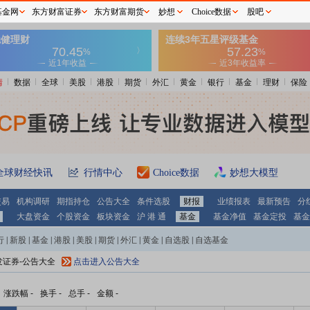
基金网
东方财富证券
东方财富期货
妙想
Choice数据
股吧
情
数据
全球
美股
港股
期货
外汇
黄金
银行
基金
理财
保险
全球财经快讯
行情中心
Choice数据
妙想大模型
交易
机构调研
期指持仓
公告大全
条件选股
财报
业绩报表
最新预告
分
大盘资金
个股资金
板块资金
沪 港 通
基金
基金净值
基金定投
基金
行
|
新股
|
基金
|
港股
|
美股
|
期货
|
外汇
|
黄金
|
自选股
|
自选基金
发证券-公告大全
点击进入公告大全
涨跌幅
-
换手
-
总手
-
金额
-