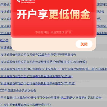
广发证券
广发证券股份有限公司2026年面向专业投资者公开发行公司债券(第六期)募集说明书
广发证券股份有限公司2026年面向专业投资者公开发行公司债券(第六期)发行公告
广发证券股份有限公司2026年面向专业投资者公开发行公司债券(第六期)信用评级报告
东方证券股份有限公司关于广发证券股份有限公司2026年第一次临时受托管理事务报
H股公告
广发证券股份有限公司关于永续次级债券触发强制付息事件的公告
广发证券股份有限公司公司债券2025年年度受托管理事务报告
广发证券股份有限公司公开发行次级债券受托管理事务报告(2025年度)
广发证券股份有限公司公司债券受托管理事务报告(2025年)
广发证券股份有限公司公司债券受托管理事务报告(2025年度)
2025年度股东会会议决议公告
关于持股5%以上股东非公开发行可交换公司债券(第二期)进入换股期的提示性公告
《广发证券董事履职考核与薪酬管理办法》