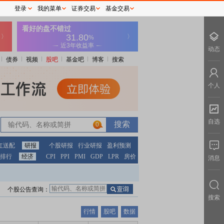
登录
我的菜单
证券交易
基金交易
动态
债券
视频
股吧
基金吧
博客
搜索
个人
自选
0
红送配
研报
个股研报
行业研报
盈利预测
排行
经济
CPI
PPI
PMI
GDP
LPR
房价
消息
个股公告查询：
搜索
行情
股吧
数据