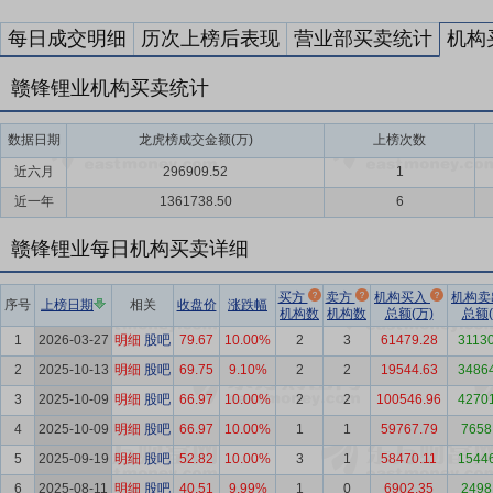
每日成交明细
历次上榜后表现
营业部买卖统计
机构
赣锋锂业机构买卖统计
数据日期
龙虎榜成交金额(万)
上榜次数
近六月
296909.52
1
近一年
1361738.50
6
赣锋锂业每日机构买卖详细
买方
卖方
机构买入
机构
序号
上榜日期
相关
收盘价
涨跌幅
机构数
机构数
总额(万)
总额(
1
2026-03-27
明细
股吧
79.67
10.00%
2
3
61479.28
31130
2
2025-10-13
明细
股吧
69.75
9.10%
2
2
19544.63
34864
3
2025-10-09
明细
股吧
66.97
10.00%
2
2
100546.96
42701
4
2025-10-09
明细
股吧
66.97
10.00%
1
1
59767.79
7658
5
2025-09-19
明细
股吧
52.82
10.00%
3
1
58470.11
15446
6
2025-08-11
明细
股吧
40.51
9.99%
1
0
6902.35
2498