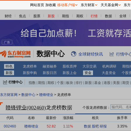
网站首页
加收藏
移动客户端
东方财富
天天基金网
东方
财经
焦点
股票
新股
期指
期权
行情
数据
全球
数据中心
全球财经快讯
行情中
特色
龙虎榜单
融资融券
股权质押
大宗交易
机构调研
期指
新股
新股申购
新股日历
新股上会
资金
大盘资金
个股
行情中心
指数
|
期指
|
期权
|
个股
|
板块
|
排行
|
新股
|
基金
|
港股
|
美股
|
期货
|
外汇
|
黄金
|
自选股
|
自选基金
东方财富网
>
数据中心
>
赣锋锂业
> 龙虎榜单
赣锋锂业(002460)
龙虎榜数据
个股龙虎榜数据：
代码
名称
最新价
涨跌幅
相关
换手率
002460
赣锋锂业
52.82
1.11%
数据
股吧
研报
3.35%