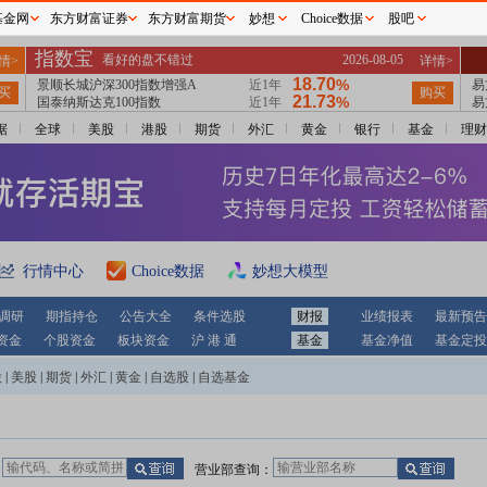
基金网
东方财富证券
东方财富期货
妙想
Choice数据
股吧
据
全球
美股
港股
期货
外汇
黄金
银行
基金
理财
行情中心
Choice数据
妙想大模型
调研
期指持仓
公告大全
条件选股
财报
业绩报表
最新预告
资金
个股资金
板块资金
沪 港 通
基金
基金净值
基金定投
股
|
美股
|
期货
|
外汇
|
黄金
|
自选股
|
自选基金
：
营业部查询：