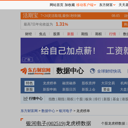
网站首页
加收藏
移动客户端
东方财富
天天
财经
焦点
股票
新股
期指
期权
行情
数
数据中心
全球财经快讯
特色
龙虎榜单
融资融券
股权质押
大宗交易
机构
新股
新股申购
新股日历
新股上会
资金
大盘
行情中心
指数
|
期指
|
期权
|
个股
|
板块
|
排行
|
新股
|
基金
|
港
东方财富网
>
数据中心
>
银河电子
> 龙虎榜单
银河电子(002519)
龙虎榜数据
个股龙虎榜数据