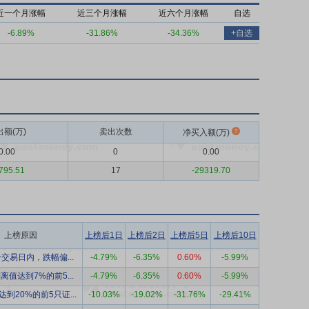
近一个月涨幅
近三个月涨幅
近六个月涨幅
自选
-6.89%
-31.86%
-34.36%
+自选
出额(万)
卖出次数
净买入额(万)
0.00
0
0.00
795.51
17
-29319.70
上榜原因
上榜后1日
上榜后2日
上榜后5日
上榜后10日
交易日内，跌幅偏...
-4.79%
-6.35%
0.60%
-5.99%
离值达到7%的前5...
-4.79%
-6.35%
0.60%
-5.99%
到20%的前5只证...
-10.03%
-19.02%
-31.76%
-29.41%