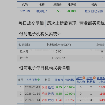
代码
名称
最新价
涨跌幅
相关
002519
银河电子
5.53
-0.18%
数据
股吧
研报
每日成交明细
历次上榜后表现
营业部买卖统
银河电子机构买卖统计
数据日期
龙虎榜成交金额(万)
上榜次
近六月
0.00
0
近一年
473943.45
7
银河电子每日机构买卖详细
买方
卖方
机构
序号
上榜日期
相关
收盘价
涨跌幅
机构数
机构数
总额
1
2026-01-19
明细
股吧
8.35
-10.02%
0
2
186
2
2026-01-19
明细
股吧
8.35
-10.02%
0
1
119
3
2026-01-14
明细
股吧
11.46
9.98%
2
3
1419