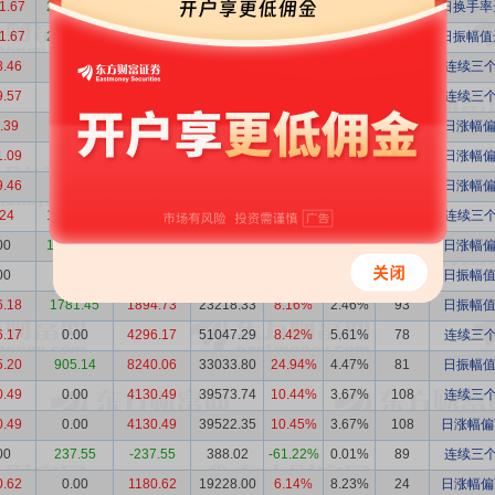
1.67
21029.65
-4717.98
535007.65
-0.88%
43.84%
116
日换手率达
1.67
21029.65
-4717.98
535007.65
-0.88%
43.84%
116
日振幅值达
8.46
4140.55
-1782.08
297047.80
-0.60%
3.89%
128
连续三个
9.57
4490.23
-1130.66
146090.24
-0.77%
1.35%
96
连续三个
.39
3955.67
-3084.28
251161.18
-1.23%
33.58%
77
日涨幅偏
1.09
0.00
1231.09
83265.32
1.48%
12.11%
70
日涨幅偏
9.46
0.00
1939.46
49929.42
3.88%
7.93%
65
日涨幅偏
.24
11015.29
-10993.05
109547.37
-10.03%
3.03%
53
连续三个
00
10829.15
-10829.15
80018.03
-13.53%
16.72%
48
日涨幅偏
00
331.69
-331.69
5538.44
-5.99%
1.21%
47
日振幅值
6.18
1781.45
1894.73
23218.33
8.16%
2.46%
93
日振幅值
6.17
0.00
4296.17
51047.29
8.42%
5.61%
78
连续三个
5.20
905.14
8240.06
33033.80
24.94%
4.47%
81
日振幅值
0.49
0.00
4130.49
39573.74
10.44%
3.67%
108
连续三个
0.49
0.00
4130.49
39522.35
10.45%
3.67%
108
日涨幅偏
00
237.55
-237.55
388.02
-61.22%
0.01%
89
连续三个
0.62
0.00
1180.62
19228.00
6.14%
8.23%
24
日涨幅偏