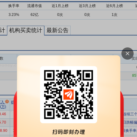
换手率
流通市值
近1月上榜
近3月上榜
近6月上榜
3.23%
62亿
0次
0次
1次
计
机构买卖统计
最新公告
数
买入额(万)
买入次数
卖
0.00
0
56475.81
17
85
市场总
净买额占
流通
买入
机构卖出
机构买入
换手率
成交额(万)
总成交比
市值(亿)
(万)
总额(万)
净额(万)
8.46
9874.33
-8005.87
375919.34
-2.13%
29.19%
93
连续三个
5.70
4714.35
-3518.66
274828.92
-1.28%
29.19%
93
日跌幅偏
8.90
16561.09
-2362.18
502054.96
-0.47%
40.55%
128
日换手率达