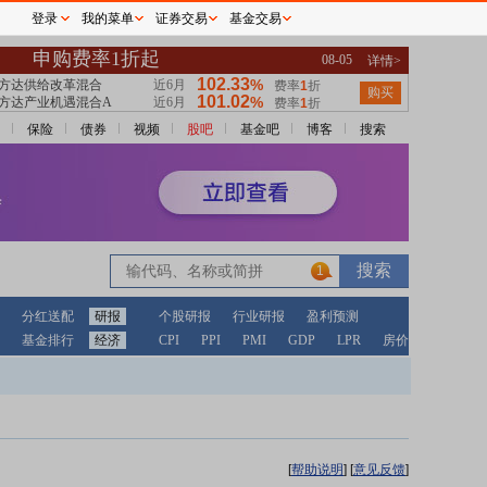
登录
我的菜单
证券交易
基金交易
保险
债券
视频
股吧
基金吧
博客
搜索
1
分红送配
研报
个股研报
行业研报
盈利预测
基金排行
经济
CPI
PPI
PMI
GDP
LPR
房价
[
帮助说明
]
[
意见反馈
]