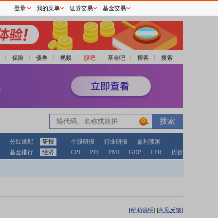
登录
我的菜单
证券交易
基金交易
保险
债券
视频
股吧
基金吧
博客
搜索
0
分红送配
研报
个股研报
行业研报
盈利预测
基金排行
经济
CPI
PPI
PMI
GDP
LPR
房价
[
帮助说明
]
[
意见反馈
]