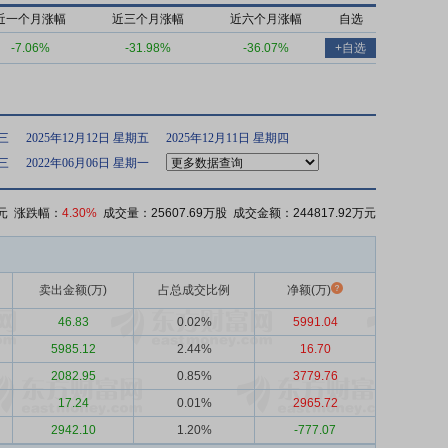
近一个月涨幅
近三个月涨幅
近六个月涨幅
自选
-7.06%
-31.98%
-36.07%
+自选
期三
2025年12月12日 星期五
2025年12月11日 星期四
期三
2022年06月06日 星期一
元 涨跌幅：
4.30%
成交量：25607.69万股 成交金额：244817.92万元
卖出金额(万)
占总成交比例
净额(万)
46.83
0.02%
5991.04
5985.12
2.44%
16.70
2082.95
0.85%
3779.76
17.24
0.01%
2965.72
2942.10
1.20%
-777.07