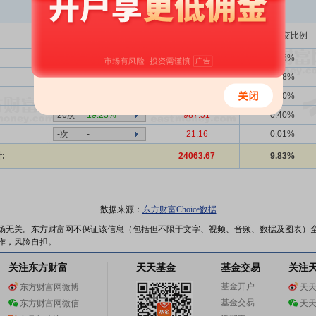
买入金额(万)
占总成交比例
16次
43.75%
6001.82
2.45%
363次
25.34%
2165.03
0.88%
-次
-
4.62
0.00%
26次
19.23%
987.51
0.40%
-次
-
21.16
0.01%
:
24063.67
9.83%
数据来源：
东方财富Choice数据
场无关。东方财富网不保证该信息（包括但不限于文字、视频、音频、数据及图表）
作，风险自担。