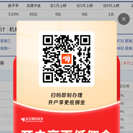
换手率
流通市值
近1月上榜
近3月上榜
近6月上榜
3.23%
62亿
0次
0次
1次
计
机构买卖统计
最新公告
日 星期三
2026年01月13日 星期二
2026年01月12日 星期一
2026年01月07日 星
日 星期一
2023年05月25日 星期四
2023年05月10日 星期三
2022年06月08日 星
证券
收盘价：
9.71
买入金额(万)
占总成交比例
9次
0.00%
6037.87
2.47%
16次
43.75%
6001.82
2.45%
1354次
39.66%
5862.71
2.39%
465次
46.24%
2982.96
1.22%
363次
25.34%
2165.03
0.88%