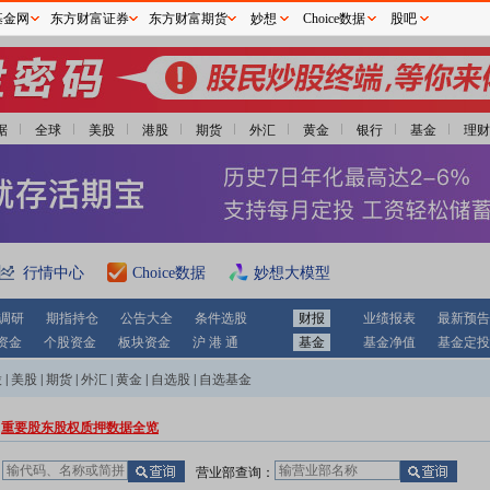
基金网
东方财富证券
东方财富期货
妙想
Choice数据
股吧
据
全球
美股
港股
期货
外汇
黄金
银行
基金
理财
行情中心
Choice数据
妙想大模型
调研
期指持仓
公告大全
条件选股
财报
业绩报表
最新预告
资金
个股资金
板块资金
沪 港 通
基金
基金净值
基金定投
股
|
美股
|
期货
|
外汇
|
黄金
|
自选股
|
自选基金
重要股东股权质押数据全览
：
营业部查询：