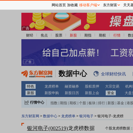
网站首页
加收藏
移动客户端
东方财富
天天
财经
焦点
股票
新股
期指
期权
行情
数
数据中心
全球财经快讯
特色
龙虎榜单
融资融券
股权质押
大宗交易
机构
新股
新股申购
新股日历
新股上会
资金
大盘
行情中心
指数
|
期指
|
期权
|
个股
|
板块
|
排行
|
新股
|
基金
|
港
东方财富网
>
数据中心
>
龙虎榜单
>
银河电子
> 银河电子-龙虎榜
银河电子(002519)
龙虎榜数据
个股龙虎榜数据