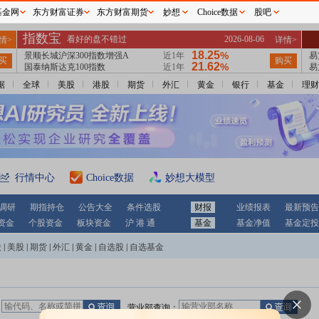
基金网
东方财富证券
东方财富期货
妙想
Choice数据
股吧
据
全球
美股
港股
期货
外汇
黄金
银行
基金
理财
行情中心
Choice数据
妙想大模型
调研
期指持仓
公告大全
条件选股
财报
业绩报表
最新预告
资金
个股资金
板块资金
沪 港 通
基金
基金净值
基金定投
股
|
美股
|
期货
|
外汇
|
黄金
|
自选股
|
自选基金
：
营业部查询：