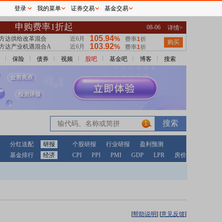
登录
我的菜单
证券交易
基金交易
保险
债券
视频
股吧
基金吧
博客
搜索
1
分红送配
研报
个股研报
行业研报
盈利预测
基金排行
经济
CPI
PPI
PMI
GDP
LPR
房价
[
帮助说明
]
[
意见反馈
]