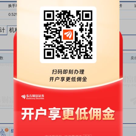
换手率
流通市值
近1月上榜
近3月上榜
近6月上榜
0.52%
217亿
0次
0次
0次
计
机构买卖统计
最新公告
数
买入额(万)
买入次数
卖
暂无数据
市场总
净买额占
流通
买入
机构卖出
机构买入
换手率
成交额(万)
总成交比
市值(亿)
(万)
总额(万)
净额(万)