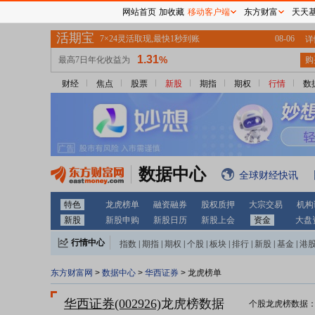
网站首页
加收藏
移动客户端
东方财富
天天
财经
焦点
股票
新股
期指
期权
行情
数
数据中心
全球财经快讯
特色
龙虎榜单
融资融券
股权质押
大宗交易
机构
新股
新股申购
新股日历
新股上会
资金
大盘
行情中心
指数
|
期指
|
期权
|
个股
|
板块
|
排行
|
新股
|
基金
|
港
东方财富网
>
数据中心
>
华西证券
> 龙虎榜单
华西证券(002926)
龙虎榜数据
个股龙虎榜数据