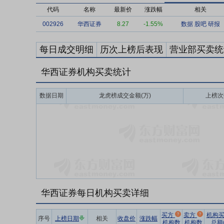
代码
名称
最新价
涨跌幅
相关
002926
华西证券
8.27
-1.55%
数据
股吧
研报
每日成交明细
历次上榜后表现
营业部买卖统
华西证券机构买卖统计
数据日期
龙虎榜成交金额(万)
上榜次
华西证券每日机构买卖详细
买方
卖方
机构
序号
上榜日期
相关
收盘价
涨跌幅
机构数
机构数
总额