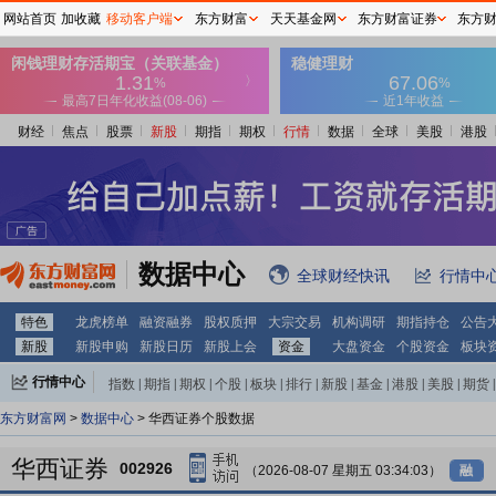
网站首页
加收藏
移动客户端
东方财富
天天基金网
东方财富证券
东方
财经
焦点
股票
新股
期指
期权
行情
数据
全球
美股
港股
数据中心
全球财经快讯
行情中
特色
龙虎榜单
融资融券
股权质押
大宗交易
机构调研
期指持仓
公告
新股
新股申购
新股日历
新股上会
资金
大盘资金
个股资金
板块
行情中心
指数
|
期指
|
期权
|
个股
|
板块
|
排行
|
新股
|
基金
|
港股
|
美股
|
期货
|
外汇
|
黄金
|
自选股
|
自选基金
东方财富网
>
数据中心
> 华西证券个股数据
华西证券
002926
（2026-08-07 星期五 03:34:03）
融