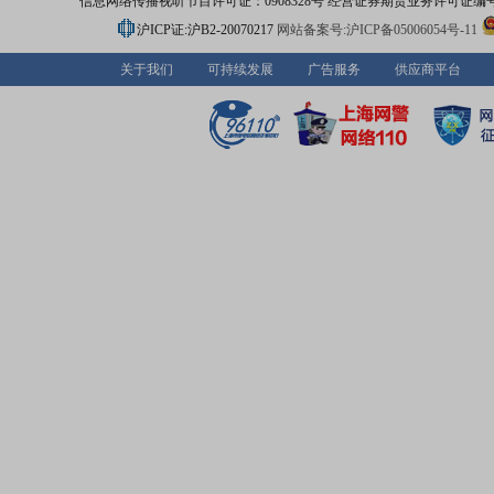
信息网络传播视听节目许可证：0908328号 经营证券期货业务许可证编号：91310
力业务发展,成为价值驱动,极具活力和特色的全国一流证券
务商。
沪ICP证:沪B2-20070217
网站备案号:沪ICP备05006054号-11
关于我们
可持续发展
广告服务
供应商平台