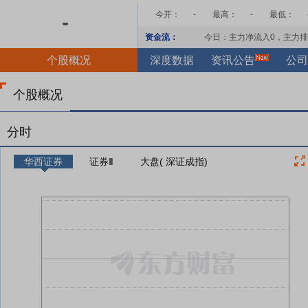
今开：
-
最高：
-
最低：
-
资金流：
今日：主力净流入
0
，主力排
个股概况
深度数据
资讯公告
公司
个股概况
分时
华西证券
证券Ⅱ
大盘( 深证成指)