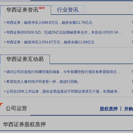
华西证券资讯
行业资讯
要点13：
稳定的经营能力
公司成立以来，坚持稳健发展经营理念，通
能力。同时，通过对创新业务资源的有效整合投入，将传统资源优势逐
.
华西证券：融资净买入688.8万元，融资余额11.76亿元
机制，加强业务协同的有效性和针对性，提升资源配置效率。
.
华西证券(002926.SZ)：完成20亿元短期融资券兑付，本息合计约20.34亿元
要点14：
良好的公司治理结构和专业高效的管理团队
公司控股股东老
.
责任公司等持有公司5%以上股份的其他主要股东均为在其各自行业内
华西证券：融资净买入554.67万元，融资余额11.69亿元
了良好基础。公司股东会、董事会及经理层各司其职，相互制衡，有利
要点15：
华西证券互动易
获准设立9家分支机构
2018年2月28日公告,四川证监
各设立1家证券营业部,在四川省成都市设立3家证券营业部。截至公告日
.
请问公司目前投行有哪些项目储备，今年有哪些投行项目有希望获得注册。
司的经营网点布局。
.
希望实控人像对待泸州老窖一样，能进行回购。
要点16：
获准设立10家分支机构
2019年4月11日公告,四川证监
.
省东莞市、福建省福清市、福建省泉州市、浙江省绍兴市、浙江省杭州市
公司自18年上市以来，股价走势远落后于同期证券其它个股，长期破净破发，公司没有采
营业部和12家分公司。
要点17：
自愿锁定股份
自公司股票上市之日起三十六个月内,不转让
公司运营
股权质押
并购
间接持有的该部分股份。
华西证券股权质押
要点18：
拟公开挂牌出售部分房产
2018年12月14日公告,公司与
工验收。公司拟将权属项下B区项目部分房产通过西南联合产权交易所分批公