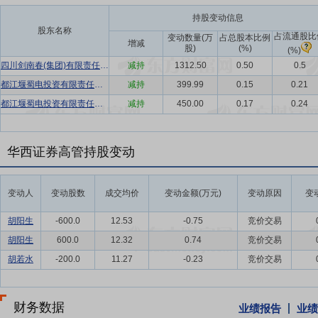
持股变动信息
股东名称
占流通股比
变动数量(万
占总股本比例
增减
股)
(%)
(%)
四川剑南春(集团)有限责任公司
减持
1312.50
0.50
0.5
都江堰蜀电投资有限责任公司
减持
399.99
0.15
0.21
都江堰蜀电投资有限责任公司
减持
450.00
0.17
0.24
华西证券高管持股变动
变动人
变动股数
成交均价
变动金额(万元)
变动原因
变
胡阳生
-600.0
12.53
-0.75
竞价交易
胡阳生
600.0
12.32
0.74
竞价交易
胡若水
-200.0
11.27
-0.23
竞价交易
财务数据
业绩报告
业绩