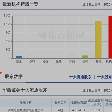
最新机构持股一览
统计截止日期：
2026-
股东数据
十大流通股东
十大股东
华西证券十大流通股东
统计截止日期：
2026-
占流通股本
较上
股东名称
股份类型
持股数(万股)
比例(%)
变动
泸州老窖集团有限责任公司
A股
47594.01
18.13