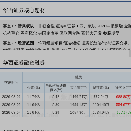
华西证券核心题材
要点1：
所属板块
非银金融 证券Ⅱ 证券Ⅲ 四川板块 2026中报预增 金
机构重仓 券商概念 央国企改革 互联网金融 西部大开发 参股期货
要点2：
经营范围
许可经营项目:证券经纪;证券投资咨询;与证券交易
销;融资融券;代销金融产品;为期货公司提供中间介绍业务;中国证监会
后方可开展经营活动)。
华西证券融资融券
要点3：
经纪及财富管理业务
经纪及财富管理业务：主要为证券和期
要点4：
信用业务
信用业务：主要为融资融券业务、股票质押式回购
融资
交易时间
余额占流通市
要点5：
投资银行业务
投资银行业务：主要为向机构客户提供金融服
余额(元)
买入额(元)
偿还额(元)
净买入(元
值比(%)
要点6：
资产管理业务
资产管理业务：主要为公司作为集合、单一和
2026-08-06
11.76亿
5.42
1466.74万
777.94万
688.80万
2026-08-05
11.69亿
5.30
1659.13万
1104.46万
554.67万
要点7：
投资业务
投资业务：主要为公司从事权益类、固定收益类、
2026-08-04
11.64亿
5.29
1057.30万
1734.94万
-677.64
要点8：
证券行业
2025年，我国坚定不移贯彻新发展理念、推动高
步伐，重点领域风险化解取得积极进展。行业监管持续坚持稳中求进工
量提升与投资者保护工作走深走实。证券行业功能定位进一步明晰，直接融