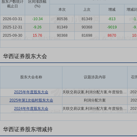
股东户数统计
区间涨跌幅
截止日
(%)
本次
上次
增减
增减比
2026-03-31
-10.34
80536
81349
-813
-1
2025-12-31
-9.26
81349
90368
-9019
-9
2025-09-30
15.76
90368
81698
8670
10
华西证券股东大会
股东大会名称
议题涉及内容
召
2025年年度股东大会
关联交易议案,利润分配方案,年度报告(摘要)议案
202
2025年第1次临时股东大会
利润分配方案
202
2024年年度股东大会
关联交易议案,利润分配方案,年度报告(摘要)议案
202
华西证券股东增减持