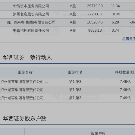
华能资本服务有限公司
A股
29779.90
11.34
泸州老窖股份有限公司
A股
27283.11
10.39
四川剑南春(集团)有限责任公司
A股
16520.46
6.29
-86
中铁信托有限责任公司
A股
9808.13
3.74
点击查
华西证券一致行动人
股东名称
股东排名
持股数量(股
泸州老窖集团有限责任公司,泸州老窖股份有限公司
第1,第3
7.49亿
泸州老窖集团有限责任公司,泸州老窖股份有限公司
第1,第3
7.49亿
泸州老窖集团有限责任公司,泸州老窖股份有限公司
第1,第3
7.49亿
华西证券股东户数
股东户数