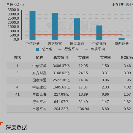
单位:
亿(元)
证券Ⅱ
共
49
只
总市值
行业平均
市场平均
排名
简称
总市值
?
市盈率
市净率
ROE(%
1
中信证券
3406.37亿
12.95
1.50
3.46
2
东方财富
3166.02亿
24.15
3.31
3.99
3
国泰海通
2522.38亿
14.34
0.96
1.95
4
中信建投
1685.63亿
17.87
2.33
4.02
41
华西证券
217.09亿
13.89
0.86
1.57
-
行业平均
641.97亿
31.49
1.47
1.82
-
市场平均
204.32亿
136.94
6.60
0.62
深度数据