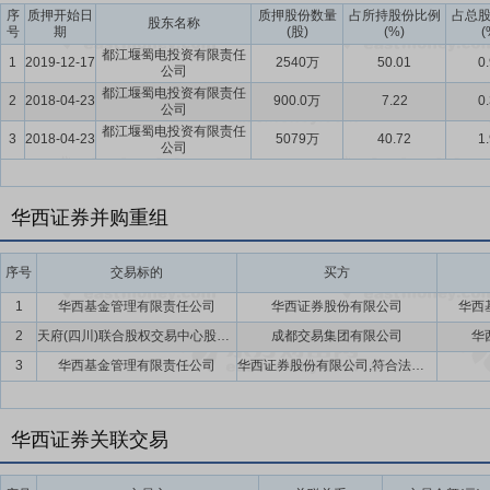
序
质押开始日
质押股份数量
占所持股份比例
占总
挂牌价格不低于评估值。
股东名称
号
期
(股)
(%)
(
都江堰蜀电投资有限责任
要点19：
股利分配
公司上市后将在足额计提法定公积金、任意公积金
1
2019-12-17
2540万
50.01
0
公司
以现金方式累计分配的利润不少于该年实现的年均可分配利润的10%。
都江堰蜀电投资有限责任
2
2018-04-23
900.0万
7.22
0
公司
要点20：
稳定股价措施
公司首次公开发行股票并上市后三年内,如公
都江堰蜀电投资有限责任
3
2018-04-23
5079万
40.72
1
持股份、公司全体董事(独立董事除外)和高级管理人员增持公司股票以
公司
华西证券并购重组
序号
交易标的
买方
1
华西基金管理有限责任公司
华西证券股份有限公司
华西
2
天府(四川)联合股权交易中心股份有限公司
成都交易集团有限公司
华
3
华西基金管理有限责任公司
华西证券股份有限公司,符合法定条件的自然人股东
华西证券关联交易