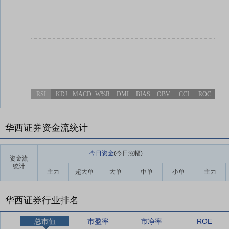
RSI
KDJ
MACD
W%R
DMI
BIAS
OBV
CCI
ROC
华西证券资金流统计
今日资金
(今日涨幅
)
资金流
统计
主力
超大单
大单
中单
小单
主力
华西证券行业排名
总市值
市盈率
市净率
ROE