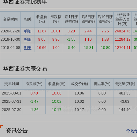
华西证券龙虎榜单
呈现头部集聚化、中小特色化双重特征。头部券商通过并购重组加速整
力上形成显著优势；中小券商聚焦区域特色、细分赛道、专属客群，差
上榜营业
上
收盘价
涨跌幅
后1日涨
后5日涨
后10日涨
交易时间
相关
部买入合
部
(元)
(%)
跌幅(%)
跌幅(%)
跌幅(%)
计(万)
要点9：
西部地区综合实力保持领先
近年来，公司持续推进经营转型
2020-02-20
明细
11.87
10.01
3.20
2.44
7.75
24024.76
14
务快速发展，并打造以客户为中心的全业务链综合服务体系。与此同时
力、竞争能力以及品牌影响力是公司未来在西部地区乃至全国范围内业
2018-10-30
明细
9.05
9.96
-1.55
1.10
1.88
11284.12
3
2018-02-08
明细
16.66
1.09
-5.40
-15.31
-10.80
12701.11
5
要点10：
极具发展潜力的区位优势
公司按照“立足四川、面向全国”
要点11：
较强的经纪业务竞争实力
面对加速演进的行业变革及日趋激
定不移地巩固并做大公司在营销、投顾、双融等传统交易业务领域的特
华西证券大宗交易
拓展多元获客渠道，夯实客户基础、改善客户结构。二是证券投资顾问
到“个性化价值服务”的转型，依托高质量增值服务满足客户多元化需
交易时间
涨跌幅(%)
收盘价(元)
成交价(元)
折溢率(%)
成交量(万股)
融资定价机制，持续挖掘融资融券业务潜力。四是基金投顾蓄势发力，
2025-08-01
0.40
10.06
10.06
0.00
481.35
衡增值与长期投资等场景需求。五是集约化试点取得突破，依托线上数
2025-07-31
-1.47
10.02
10.02
0.00
43.63
客群运营规模、精度和效率的有效提升。
2025-07-30
-1.36
10.17
10.17
0.00
144.40
要点12：
巩固创新的固定收益FICC业务
公司固定收益业务多年来始
以及市场运行特征的基础上，通过规范化运作、流程化管理以及科学的决
巩固核心竞争优势，加速推进FICC战略转型落地。在以“投资驱动、做
资讯公告
个股
化体系效能。三大业务板块在交易管理中台的统筹协调与支持下，战略