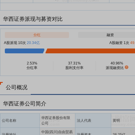
华西证券派现与募资对比
分红
融资
A股派现 10次
20.34亿
A股融资 1次
49
2.53%
37.31%
40.96%
分红率
股利支付率
派现融资比
公司概况
华西证券公司简介
华西证券股份有限
公司名称
法人代表
黄明
公司
中国(四川)自由贸易
注册地址
注册资本
26.25亿