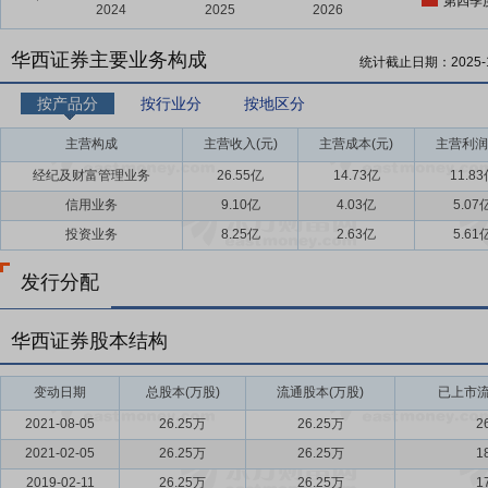
第四季
华西证券主要业务构成
统计截止日期：
2025-
按产品分
按行业分
按地区分
主营构成
主营收入(元)
主营成本(元)
主营利润
经纪及财富管理业务
26.55亿
14.73亿
11.8
信用业务
9.10亿
4.03亿
5.07
投资业务
8.25亿
2.63亿
5.61
发行分配
华西证券股本结构
变动日期
总股本(万股)
流通股本(万股)
已上市流
2021-08-05
26.25万
26.25万
2
2021-02-05
26.25万
26.25万
1
2019-02-11
26.25万
26.25万
1