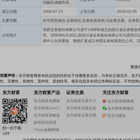
试验区成都市高新
区天府二街198号
成立日期
2000-07-13
上市日期
2018-02-05
主要范围
华西证券股份有限公司源于1988年成立的四川省证券股份
公司简介
司。2000年6月26日,原四川省证券股份有限公司与原四川
易中心合并重组、增资扩股成立华西证券有限责任公司。20
7月,完成股份制改造并更名为华西证券股份有限公司。201
月,公司在深圳证券交易所首次公开发行并上市。公司股票“
券”(002926.SZ)被纳入深证成份指数样本股名单,2019年2
证券被纳入MSCI指数名单。2021年,公司成功入选“天府国
数据
改革行动”企业(四川省共70家,金融机构仅1家)、成都市重
上市龙头企业(仅15家)以及证监会发布的首批券商“白名单”
郑重声明：
东方财富网发布此信息的目的在于传播更多信息，与本站立场无关。东方
仅有29家)。华西证券注册地为四川省成都市,泸州老窖集
性、完整性、有效性、及时性、原创性等。相关信息并未经过本网站证实，不对您构
大股东。华西证券以成都为总部,设北京、深圳、上海3个业
心,拥有期货子公司、私募投资基金子公司、另类投资子公
东方财富
东方财富产品
证券交易
关注东方财富
募基金子公司等4家全资和控股子公司;有自营业务分公司、
东方财富免费版
东方财富证券开户
东方财富网微博
业务分公司、承销保荐分公司、主营机构业务的分公司等2
东方财富Level-2
东方财富在线交易
分公司;公司上百家证券营业部遍布四川、北京、上海、天
东方财富网微信
庆、广州、深圳、大连和杭州等经济中心城市。公司以“成
东方财富策略版
东方财富证券交易
意见与建议
梦想”为使命,秉承“专业、敬业、高效、诚信、担当”的企业精
妙想投研助理
托财富管理、投资银行以及投资管理三大支柱业务,围绕公
扫一扫下载
Choice金融终端
支持、机构销售、PB外包以及资管产品创设等跨业务关键能
APP
用机构服务和券商资管两大业务平台,与三大支柱业务深度协