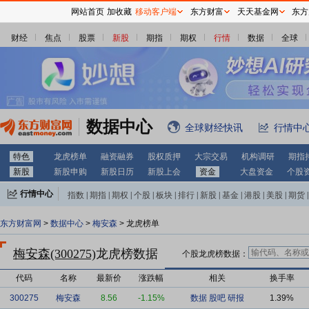
网站首页
加收藏
移动客户端
东方财富
天天基金网
东方
财经
焦点
股票
新股
期指
期权
行情
数据
全球
数据中心
全球财经快讯
行情中
特色
龙虎榜单
融资融券
股权质押
大宗交易
机构调研
期指
新股
新股申购
新股日历
新股上会
资金
大盘资金
个股
行情中心
指数
|
期指
|
期权
|
个股
|
板块
|
排行
|
新股
|
基金
|
港股
|
美股
|
期货
|
外汇
|
黄金
|
自选股
|
自选基金
东方财富网
>
数据中心
>
梅安森
> 龙虎榜单
梅安森(300275)
龙虎榜数据
个股龙虎榜数据：
代码
名称
最新价
涨跌幅
相关
换手率
300275
梅安森
8.56
-1.15%
数据
股吧
研报
1.39%