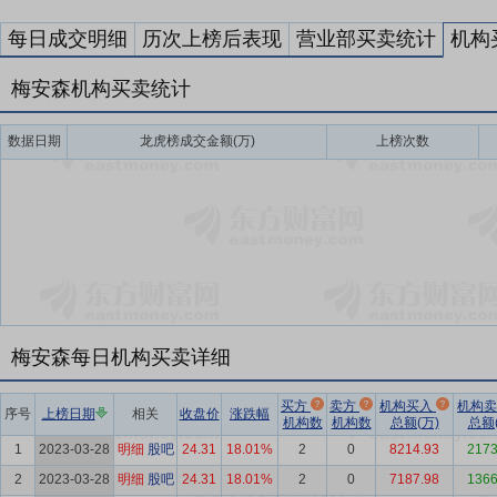
每日成交明细
历次上榜后表现
营业部买卖统计
机构
梅安森机构买卖统计
数据日期
龙虎榜成交金额(万)
上榜次数
梅安森每日机构买卖详细
买方
卖方
机构买入
机构
序号
上榜日期
相关
收盘价
涨跌幅
机构数
机构数
总额(万)
总额(
1
2023-03-28
明细
股吧
24.31
18.01%
2
0
8214.93
2173
2
2023-03-28
明细
股吧
24.31
18.01%
2
0
7187.98
1366