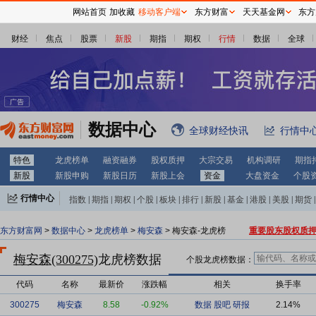
网站首页
加收藏
移动客户端
东方财富
天天基金网
东方
财经
焦点
股票
新股
期指
期权
行情
数据
全球
数据中心
全球财经快讯
行情中
特色
龙虎榜单
融资融券
股权质押
大宗交易
机构调研
期指
新股
新股申购
新股日历
新股上会
资金
大盘资金
个股
行情中心
指数
|
期指
|
期权
|
个股
|
板块
|
排行
|
新股
|
基金
|
港股
|
美股
|
期货
|
外汇
|
黄金
|
自选股
|
自选基金
东方财富网
>
数据中心
>
龙虎榜单
>
梅安森
> 梅安森-龙虎榜
重要股东股权质
梅安森(300275)
龙虎榜数据
个股龙虎榜数据：
代码
名称
最新价
涨跌幅
相关
换手率
300275
梅安森
8.58
-0.92%
数据
股吧
研报
2.14%