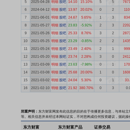
5
2025-04-28
明细
股吧
14.10
15.10%
5
5
767
6
2024-04-12
明细
股吧
13.97
20.02%
0
2
110
7
2021-06-01
明细
股吧
24.67
5.65%
1
3
834
8
2021-05-27
明细
股吧
23.83
-5.92%
2
3
220
9
2021-05-26
明细
股吧
25.33
8.76%
3
2
287
10
2021-05-25
明细
股吧
23.29
-0.85%
2
2
143
11
2021-05-24
明细
股吧
23.49
2.40%
2
1
999
12
2021-05-20
明细
股吧
23.74
2.28%
3
0
241
13
2021-03-09
明细
股吧
23.63
-7.98%
0
1
170
14
2021-03-08
明细
股吧
25.68
20.00%
1
0
160
15
2021-03-02
明细
股吧
24.04
5.30%
0
1
33
16
2021-02-10
明细
股吧
21.92
380.70%
0
3
0.
郑重声明：
东方财富网发布此信息的目的在于传播更多信息，与本站立
等。相关信息并未经过本网站证实，不对您构成任何投资建议，据此操