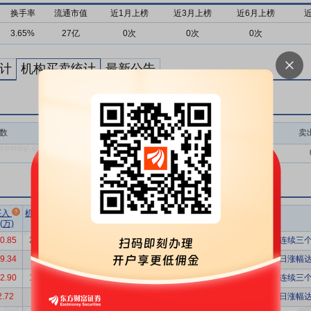
换手率
流通市值
近1月上榜
近3月上榜
近6月上榜
3.65%
27亿
0次
0次
0次
计
机构买卖统计
最新公告
数
买入额(万)
买入次数
卖
0.00
0
市场总
净买额占
流通
买入
机构卖出
机构买入
换手率
成交额(万)
总成交比
市值(亿)
(万)
总额(万)
净额(万)
0.85
26457.79
-1636.95
286383.55
-0.57%
26.46%
70
连续三个
9.34
1262.73
11236.60
107805.45
10.42%
19.56%
60
日涨幅达
2.90
13749.88
-2896.98
122765.44
-2.36%
12.47%
48
连续三个
2.72
4184.47
-1391.75
55614.30
-2.50%
12.47%
48
日涨幅达