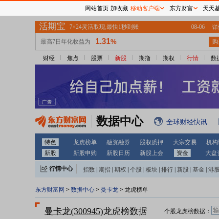
网站首页
加收藏
移动客户端
东方财富
天天
财经
焦点
股票
新股
期指
期权
行情
数
数据中心
全球财经快讯
特色
龙虎榜单
融资融券
股权质押
大宗交易
机构
新股
新股申购
新股日历
新股上会
资金
大盘
行情中心
指数
|
期指
|
期权
|
个股
|
板块
|
排行
|
新股
|
基金
|
港
东方财富网
>
数据中心
>
曼卡龙
> 龙虎榜单
曼卡龙(300945)
龙虎榜数据
个股龙虎榜数据：