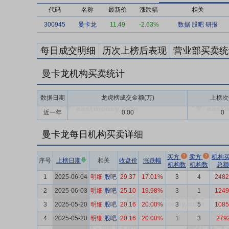
代码
名称
最新价
涨跌幅
相关
300945
曼卡龙
11.49
-2.63%
数据
股吧
研报
每日成交明细
历次上榜后表现
营业部买卖统
曼卡龙机构买卖统计
数据日期
龙虎榜成交金额(万)
上榜次
近一年
0.00
0
曼卡龙每日机构买卖详细
买方
卖方
机构
序号
上榜日期
相关
收盘价
涨跌幅
机构数
机构数
总额
1
2025-06-04
明细
股吧
29.37
17.01%
3
4
2482
2
2025-06-03
明细
股吧
25.10
19.98%
3
1
1249
3
2025-05-20
明细
股吧
20.16
20.00%
3
5
1085
4
2025-05-20
明细
股吧
20.16
20.00%
1
3
279