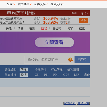
登录
我的菜单
证券交易
基金交易
保险
债券
视频
股吧
基金吧
博客
搜索
2
分红送配
研报
个股研报
行业研报
盈利预测
基金排行
经济
CPI
PPI
PMI
GDP
LPR
房价
[
帮助说明
]
[
意见反馈
]