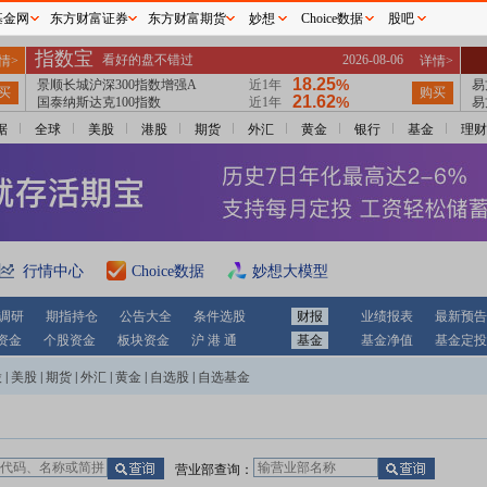
基金网
东方财富证券
东方财富期货
妙想
Choice数据
股吧
据
全球
美股
港股
期货
外汇
黄金
银行
基金
理财
行情中心
Choice数据
妙想大模型
调研
期指持仓
公告大全
条件选股
财报
业绩报表
最新预告
资金
个股资金
板块资金
沪 港 通
基金
基金净值
基金定投
股
|
美股
|
期货
|
外汇
|
黄金
|
自选股
|
自选基金
营业部查询：