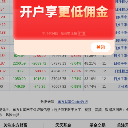
1.53
6694.12
977.41
59223.02
1.65%
18.41%
34
日涨幅达
.84
1528.00
-1417.16
63107.14
-2.25%
20.20%
33
日涨幅达
.29
1285.07
-450.78
34544.84
-1.30%
30.08%
12
日换手率达
2.12
2550.71
-348.59
39931.74
-0.87%
34.55%
12
日换手率达
3.88
1493.18
1380.70
58176.28
2.37%
48.29%
12
日换手率达
5.10
1008.73
426.37
36877.67
1.16%
31.92%
11
日换手率达
.63
518.46
481.17
37177.85
1.29%
32.23%
11
日换手率达
2.84
624.64
1788.20
46466.34
3.85%
41.39%
11
日换手率达
.87
2260.59
-2089.72
57378.13
-3.64%
48.21%
11
日换手率达
8.32
10.17
1598.15
42840.37
3.73%
36.29%
12
日涨幅达
.40
1050.20
-1016.81
37045.75
-2.74%
33.19%
12
日换手率达
00
749.39
-749.39
76667.82
-0.98%
67.74%
11
无价格
数据来源：
东方财富Choice数据
场无关。东方财富网不保证该信息（包括但不限于文字、视频、音频、数据及图表）
作，风险自担。