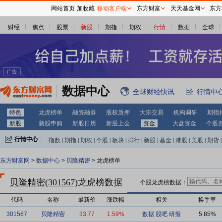
网站首页
加收藏
移动客户端
东方财富
天天基金网
东方
财经
焦点
股票
新股
期指
期权
行情
数据
全球
数据中心
全球财经快讯
行情中
特色
龙虎榜单
融资融券
股权质押
大宗交易
机构调研
期指
新股
新股申购
新股日历
新股上会
资金
大盘资金
个股
行情中心
指数
|
期指
|
期权
|
个股
|
板块
|
排行
|
新股
|
基金
|
港股
|
美股
|
期货
|
外汇
|
黄金
|
自选股
|
自选基金
东方财富网
>
数据中心
>
贝隆精密
> 龙虎榜单
贝隆精密(301567)
龙虎榜数据
个股龙虎榜数据：
代码
名称
最新价
涨跌幅
相关
换手率
301567
贝隆精密
33.77
1.59%
数据
股吧
研报
5.85%