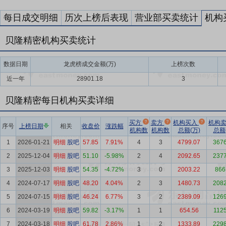
每日成交明细
历次上榜后表现
营业部买卖统计
机构
贝隆精密机构买卖统计
数据日期
龙虎榜成交金额(万)
上榜次数
近一年
28901.18
3
贝隆精密每日机构买卖详细
买方
卖方
机构买入
机构
序号
上榜日期
相关
收盘价
涨跌幅
机构数
机构数
总额(万)
总额
1
2026-01-21
明细
股吧
57.85
7.91%
4
3
4799.07
3676
2
2025-12-04
明细
股吧
51.10
-5.98%
2
4
2092.65
2377
3
2025-12-03
明细
股吧
54.35
-4.72%
3
0
2003.22
866
4
2024-07-17
明细
股吧
48.20
4.04%
2
3
1480.73
2082
5
2024-07-15
明细
股吧
46.24
6.77%
3
2
2389.09
1269
6
2024-03-19
明细
股吧
59.82
-3.17%
1
1
654.56
1125
7
2024-03-18
明细
股吧
61.78
2.86%
1
2
1333.89
2298