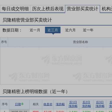
每日成交明细
历次上榜后表现
营业部买卖统计
机构
贝隆精密营业部买卖统计
数据日期：
近一月
近三月
近六月
近一年
序号
营业部名称
贝隆精密上榜明细数据（近一年）
后1日
后2日
后3日
序号
日期
相关
收盘价
涨跌幅
涨跌幅
涨跌幅
涨跌幅
涨