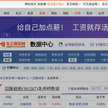
网站首页
加收藏
移动客户端
东方财富
天天基金网
东方
财经
焦点
股票
新股
期指
期权
行情
数据
全球
数据中心
全球财经快讯
行情中
特色
龙虎榜单
融资融券
股权质押
大宗交易
机构调研
期指
新股
新股申购
新股日历
新股上会
资金
大盘资金
个股
行情中心
指数
|
期指
|
期权
|
个股
|
板块
|
排行
|
新股
|
基金
|
港股
|
美股
|
期货
|
外汇
|
黄金
|
自选股
|
自选基金
东方财富网
>
数据中心
>
贝隆精密
> 龙虎榜单
贝隆精密(301567)
龙虎榜数据
个股龙虎榜数据：
代码
名称
最新价
涨跌幅
相关
换手率
301567
贝隆精密
33.78
0.03%
数据
股吧
研报
3.40%