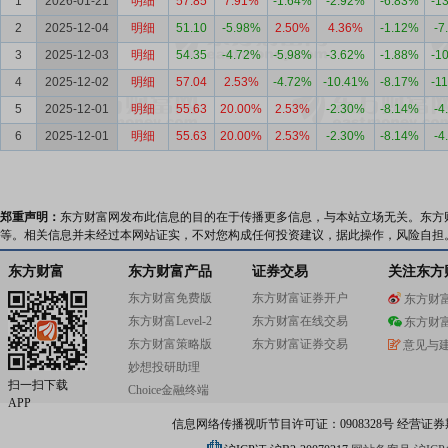
1
2026-01-21
明细
57.85
7.91%
-1.64%
-2.92%
-6.83%
-1
2
2025-12-04
明细
51.10
-5.98%
2.50%
4.36%
-1.12%
-7
3
2025-12-03
明细
54.35
-4.72%
-5.98%
-3.62%
-1.88%
-1
4
2025-12-02
明细
57.04
2.53%
-4.72%
-10.41%
-8.17%
-1
5
2025-12-01
明细
55.63
20.00%
2.53%
-2.30%
-8.14%
-4
6
2025-12-01
明细
55.63
20.00%
2.53%
-2.30%
-8.14%
-4
郑重声明：
东方财富网发布此信息的目的在于传播更多信息，与本站立场无关。东方
等。相关信息并未经过本网站证实，不对您构成任何投资建议，据此操作，风险自担