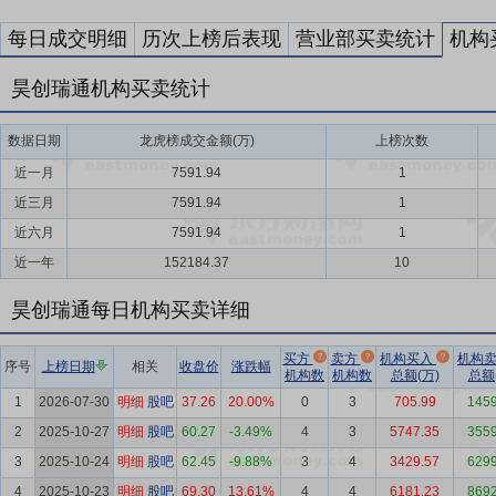
每日成交明细
历次上榜后表现
营业部买卖统计
机构
昊创瑞通机构买卖统计
数据日期
龙虎榜成交金额(万)
上榜次数
近一月
7591.94
1
近三月
7591.94
1
近六月
7591.94
1
近一年
152184.37
10
昊创瑞通每日机构买卖详细
买方
卖方
机构买入
机构
序号
上榜日期
相关
收盘价
涨跌幅
机构数
机构数
总额(万)
总额
1
2026-07-30
明细
股吧
37.26
20.00%
0
3
705.99
1459
2
2025-10-27
明细
股吧
60.27
-3.49%
4
3
5747.35
3559
3
2025-10-24
明细
股吧
62.45
-9.88%
3
4
3429.57
6299
4
2025-10-23
明细
股吧
69.30
13.61%
4
4
6181.23
8692