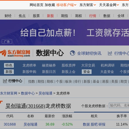
网站首页
加收藏
移动客户端
东方财富
天天基金网
东方
财经
焦点
股票
新股
期指
期权
行情
数据
全球
数据中心
全球财经快讯
行情中
特色
龙虎榜单
融资融券
股权质押
大宗交易
机构调研
期指
新股
新股申购
新股日历
新股上会
资金
大盘资金
个股
行情中心
指数
|
期指
|
期权
|
个股
|
板块
|
排行
|
新股
|
基金
|
港股
|
美股
|
期货
|
外汇
|
黄金
|
自选股
|
自选基金
东方财富网
>
数据中心
>
昊创瑞通
> 龙虎榜单
昊创瑞通(301668)
龙虎榜数据
个股龙虎榜数据：
代码
名称
最新价
涨跌幅
相关
换手率
301668
昊创瑞通
36.69
-0.52%
数据
股吧
研报
11.14%