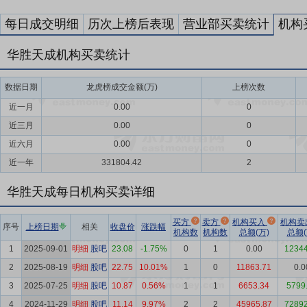
每日成交明细
历次上榜后表现
营业部买卖统计
机构
华胜天成机构买卖统计
数据日期
龙虎榜成交金额(万)
上榜次数
近一月
0.00
0
近三月
0.00
0
近六月
0.00
0
近一年
331804.42
2
华胜天成每日机构买卖详细
买方
卖方
机构买入
机构卖
序号
上榜日期
相关
收盘价
涨跌幅
机构数
机构数
总额(万)
总额(
1
2025-09-01
明细
股吧
23.08
-1.75%
0
1
0.00
12344
2
2025-08-19
明细
股吧
22.75
10.01%
1
0
11863.71
0.0
3
2025-07-25
明细
股吧
10.87
0.56%
1
1
6653.34
5799
4
2024-11-29
明细
股吧
11.14
9.97%
2
2
45965.87
72892