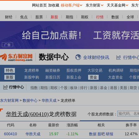
网站首页
加收藏
移动客户端
东方财富
天天基金网
东方
财经
焦点
股票
新股
期指
期权
行情
数据
全球
数据中心
全球财经快讯
行情中
特色
龙虎榜单
融资融券
股权质押
大宗交易
机构调研
期指
新股
新股申购
新股日历
新股上会
资金
大盘资金
个股
行情中心
指数
|
期指
|
期权
|
个股
|
板块
|
排行
|
新股
|
基金
|
港股
|
美股
|
期货
|
外汇
|
黄金
|
自选股
|
自选基金
东方财富网
>
数据中心
>
华胜天成
> 龙虎榜单
华胜天成(600410)
龙虎榜数据
个股龙虎榜数据：
代码
名称
最新价
涨跌幅
相关
换手率
600410
华胜天成
15.97
-1.11%
数据
股吧
研报
12.47%