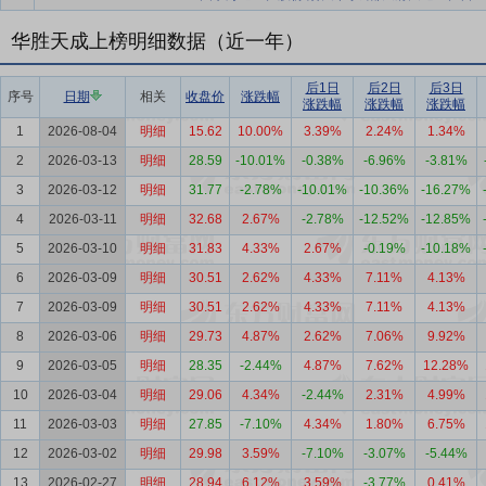
华胜天成上榜明细数据（近一年）
后1日
后2日
后3日
序号
日期
相关
收盘价
涨跌幅
涨跌幅
涨跌幅
涨跌幅
1
2026-08-04
明细
15.62
10.00%
3.39%
2.24%
1.34%
2
2026-03-13
明细
28.59
-10.01%
-0.38%
-6.96%
-3.81%
3
2026-03-12
明细
31.77
-2.78%
-10.01%
-10.36%
-16.27%
4
2026-03-11
明细
32.68
2.67%
-2.78%
-12.52%
-12.85%
5
2026-03-10
明细
31.83
4.33%
2.67%
-0.19%
-10.18%
6
2026-03-09
明细
30.51
2.62%
4.33%
7.11%
4.13%
7
2026-03-09
明细
30.51
2.62%
4.33%
7.11%
4.13%
8
2026-03-06
明细
29.73
4.87%
2.62%
7.06%
9.92%
9
2026-03-05
明细
28.35
-2.44%
4.87%
7.62%
12.28%
10
2026-03-04
明细
29.06
4.34%
-2.44%
2.31%
4.99%
11
2026-03-03
明细
27.85
-7.10%
4.34%
1.80%
6.75%
12
2026-03-02
明细
29.98
3.59%
-7.10%
-3.07%
-5.44%
13
2026-02-27
明细
28.94
6.12%
3.59%
-3.77%
0.41%