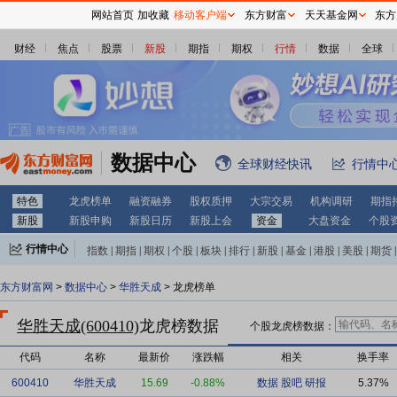
网站首页
加收藏
移动客户端
东方财富
天天基金网
东方
财经
焦点
股票
新股
期指
期权
行情
数据
全球
数据中心
全球财经快讯
行情中
特色
龙虎榜单
融资融券
股权质押
大宗交易
机构调研
期指
新股
新股申购
新股日历
新股上会
资金
大盘资金
个股
行情中心
指数
|
期指
|
期权
|
个股
|
板块
|
排行
|
新股
|
基金
|
港股
|
美股
|
期货
|
外汇
|
黄金
|
自选股
|
自选基金
东方财富网
>
数据中心
>
华胜天成
> 龙虎榜单
华胜天成(600410)
龙虎榜数据
个股龙虎榜数据：
代码
名称
最新价
涨跌幅
相关
换手率
600410
华胜天成
15.69
-0.88%
数据
股吧
研报
5.37%