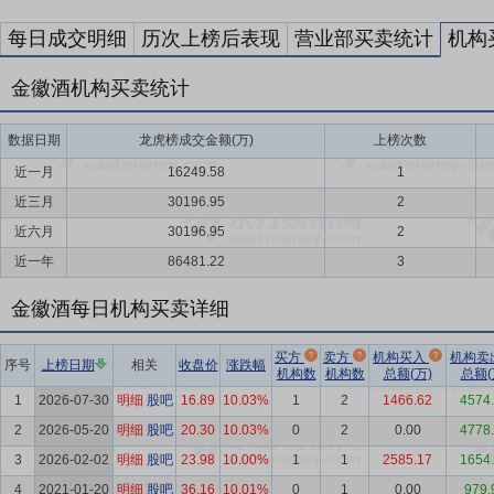
每日成交明细
历次上榜后表现
营业部买卖统计
机构
金徽酒机构买卖统计
数据日期
龙虎榜成交金额(万)
上榜次数
近一月
16249.58
1
近三月
30196.95
2
近六月
30196.95
2
近一年
86481.22
3
金徽酒每日机构买卖详细
买方
卖方
机构买入
机构卖
序号
上榜日期
相关
收盘价
涨跌幅
机构数
机构数
总额(万)
总额(
1
2026-07-30
明细
股吧
16.89
10.03%
1
2
1466.62
4574
2
2026-05-20
明细
股吧
20.30
10.03%
0
2
0.00
4778
3
2026-02-02
明细
股吧
23.98
10.00%
1
1
2585.17
1654
4
2021-01-20
明细
股吧
36.16
10.01%
0
1
0.00
979.