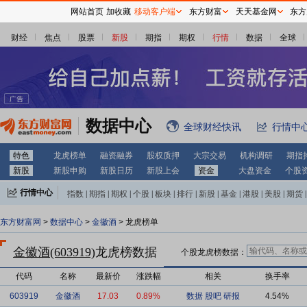
网站首页
加收藏
移动客户端
东方财富
天天基金网
东方
财经
焦点
股票
新股
期指
期权
行情
数据
全球
数据中心
全球财经快讯
行情中
特色
龙虎榜单
融资融券
股权质押
大宗交易
机构调研
期指
新股
新股申购
新股日历
新股上会
资金
大盘资金
个股
行情中心
指数
|
期指
|
期权
|
个股
|
板块
|
排行
|
新股
|
基金
|
港股
|
美股
|
期货
|
外汇
|
黄金
|
自选股
|
自选基金
东方财富网
>
数据中心
>
金徽酒
> 龙虎榜单
金徽酒(603919)
龙虎榜数据
个股龙虎榜数据：
代码
名称
最新价
涨跌幅
相关
换手率
603919
金徽酒
17.03
0.89%
数据
股吧
研报
4.54%