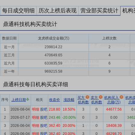
每日成交明细
历次上榜后表现
营业部买卖统计
机构
鼎通科技机构买卖统计
数据日期
龙虎榜成交金额(万)
上榜次数
近一月
239814.22
2
近三月
470649.65
4
近六月
633835.59
6
近一年
969215.58
9
鼎通科技每日机构买卖详细
买方
卖方
机构买入
机构
序号
上榜日期
相关
收盘价
涨跌幅
机构数
机构数
总额(万)
总额
1
2026-08-04
明细
股吧
218.80
18.50%
3
0
44677.56
0.
2
2026-07-17
明细
股吧
243.46
-20.00%
0
3
0.00
3462
3
2026-06-04
明细
股吧
362.40
20.00%
1
0
18408.39
0.
4
2026-06-04
明细
股吧
362.40
20.00%
3
0
48298.70
0.