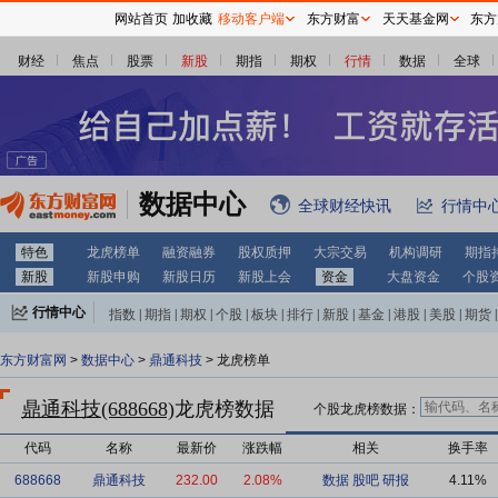
网站首页
加收藏
移动客户端
东方财富
天天基金网
东方
财经
焦点
股票
新股
期指
期权
行情
数据
全球
数据中心
全球财经快讯
行情中
特色
龙虎榜单
融资融券
股权质押
大宗交易
机构调研
期指
新股
新股申购
新股日历
新股上会
资金
大盘资金
个股
行情中心
指数
|
期指
|
期权
|
个股
|
板块
|
排行
|
新股
|
基金
|
港股
|
美股
|
期货
|
外汇
|
黄金
|
自选股
|
自选基金
东方财富网
>
数据中心
>
鼎通科技
> 龙虎榜单
鼎通科技(688668)
龙虎榜数据
个股龙虎榜数据：
代码
名称
最新价
涨跌幅
相关
换手率
688668
鼎通科技
232.00
2.08%
数据
股吧
研报
4.11%