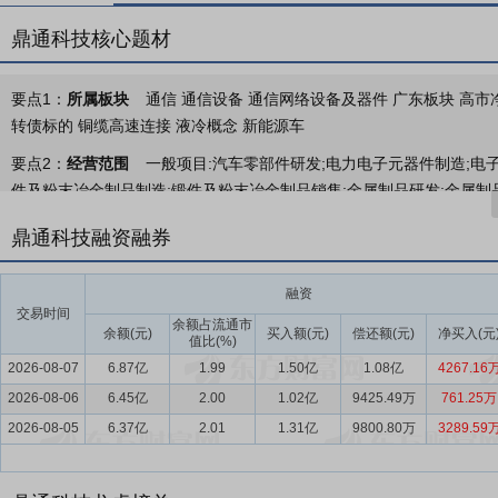
鼎通科技核心题材
要点1：
所属板块
通信 通信设备 通信网络设备及器件 广东板块 高市净
转债标的 铜缆高速连接 液冷概念 新能源车
要点2：
经营范围
一般项目:汽车零部件研发;电力电子元器件制造;电
件及粉末冶金制品制造;锻件及粉末冶金制品销售;金属制品研发;金属制品
进出口;技术进出口。(除依法须经批准的项目,凭营业执照依法自主开展
鼎通科技融资融券
要点3：
高速通讯连接器及其组件
高速通讯连接器及其组件主要包括高
壳体（CAGE）、散热器、Wafer、Housing、信号Pin等，是
融资
备。为实现通信信号高质量传输转换，防止信号衰减和失真，高速通讯
交易时间
余额占流通市
应用场景的通讯连接器，在产品技术性能上具有更高的要求，主要体现
余额(元)
买入额(元)
偿还额(元)
净买入(元
值比(%)
器体积进一步缩小，产品精细程度进一步提升。此外，高速率传输通常
2026-08-07
6.87亿
1.99
1.50亿
1.08亿
4267.16
2026-08-06
要点4：
汽车连接器及其组件
6.45亿
2.00
汽车连接器及其组件主要包括控制系统
1.02亿
9425.49万
761.25万
在新能源汽车电子控制系统和新能源汽车电池上，起到传输电流和信号
2026-08-05
6.37亿
2.01
1.31亿
9800.80万
3289.59
要点5：
计算机、通信和其他电子设备制造业
连接器作为现代电子设
能浪潮紧密相连。鼎通科技所处行业为计算机、通信和其他电子设备制