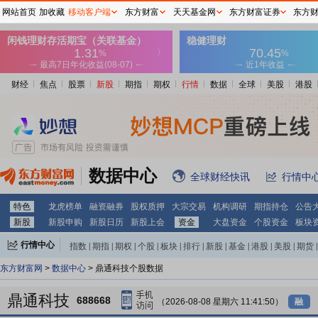
网站首页
加收藏
移动客户端
东方财富
天天基金网
东方财富证券
东方
财经
焦点
股票
新股
期指
期权
行情
数据
全球
美股
港股
数据中心
全球财经快讯
行情中
特色
龙虎榜单
融资融券
股权质押
大宗交易
机构调研
期指持仓
公告
新股
新股申购
新股日历
新股上会
资金
大盘资金
个股资金
板块
行情中心
指数
|
期指
|
期权
|
个股
|
板块
|
排行
|
新股
|
基金
|
港股
|
美股
|
期货
|
外汇
|
黄金
|
自选股
|
自选基金
东方财富网
>
数据中心
> 鼎通科技个股数据
鼎通科技
688668
（2026-08-08 星期六 11:41:50）
融