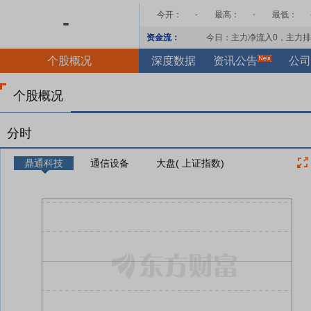
今开：
-
最高：
-
最低：
-
资金流：
今日：主力净流入
0
，主力排
个股概况
深度数据
资讯公告
公司
个股概况
分时
鼎通科技
通信设备
大盘( 上证指数)