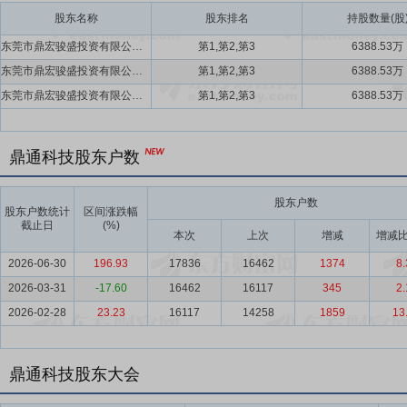
股东名称
股东排名
持股数量(股
东莞市鼎宏骏盛投资有限公司,罗宏霞,王成海
第1,第2,第3
6388.53万
东莞市鼎宏骏盛投资有限公司,罗宏霞,王成海
第1,第2,第3
6388.53万
东莞市鼎宏骏盛投资有限公司,罗宏霞,王成海
第1,第2,第3
6388.53万
鼎通科技股东户数
股东户数
股东户数统计
区间涨跌幅
截止日
(%)
本次
上次
增减
增减比
2026-06-30
196.93
17836
16462
1374
8.
2026-03-31
-17.60
16462
16117
345
2.
2026-02-28
23.23
16117
14258
1859
13
鼎通科技股东大会