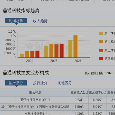
鼎通科技指标趋势
利润趋势
收入趋势
第一季
第二季
第三季
第四季
鼎通科技主要业务构成
统计截止日期：
2025-
按产品分
按行业分
按地区分
主营构成
主营收入(元)
主营成本(元)
主营利
通讯连接器组件(合并)
9.73亿
6.29亿
3.
其中:通讯连接器组件(合并)-通讯连接器壳体CAGE
7.59亿
5.04亿
2.
汽车连接器组件
4.10亿
3.22亿
880