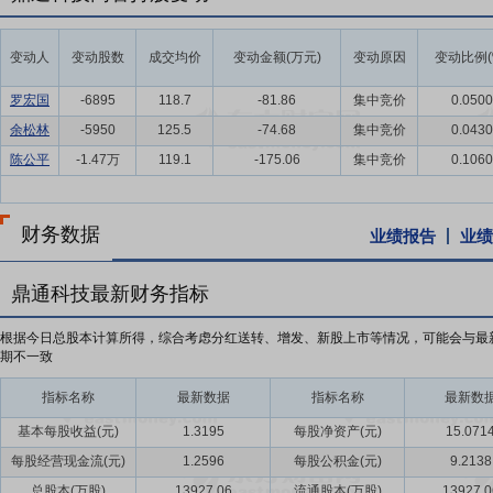
变动人
变动股数
成交均价
变动金额(万元)
变动原因
变动比例(
罗宏国
-6895
118.7
-81.86
集中竞价
0.0500
余松林
-5950
125.5
-74.68
集中竞价
0.0430
陈公平
-1.47万
119.1
-175.06
集中竞价
0.1060
财务数据
业绩报告
业绩
鼎通科技最新财务指标
根据今日总股本计算所得，综合考虑分红送转、增发、新股上市等情况，可能会与最
期不一致
指标名称
最新数据
指标名称
最新数
基本每股收益(元)
1.3195
每股净资产(元)
15.071
每股经营现金流(元)
1.2596
每股公积金(元)
9.2138
总股本(万股)
13927.06
流通股本(万股)
13927.0