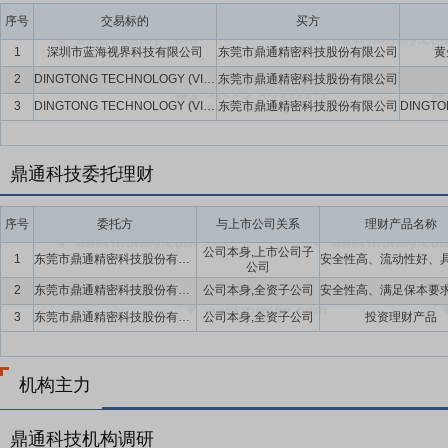
要点15：
股利分配
在满足现金分红条件的基础上,结合公司持续经营和
序号
交易标的
买方
年以现金方式累计分配的利润不少于最近3年实现的年均可分配利润的3
1
深圳市蓝海视界科技有限公司
东莞市鼎通精密科技股份有限公司
黄
要点16：
稳定股价措施
公司首次公开发行股票并上市后三年内,如公
2
DINGTONG TECHNOLOGY (VIETNAMESE) SDN. BHD.
东莞市鼎通精密科技股份有限公司
持股份、公司全体董事(独立董事除外)和高级管理人员增持公司股票以
3
DINGTONG TECHNOLOGY (VIETNAMESE) SDN. BHD.
东莞市鼎通精密科技股份有限公司
鼎通科技委托理财
序号
委托方
与上市公司关系
理财产品名称
公司本身,上市公司子
1
东莞市鼎通精密科技股份有限公司及子公司
公司
2
东莞市鼎通精密科技股份有限公司及全资子公司
公司本身,全资子公司
3
东莞市鼎通精密科技股份有限公司及全资子公司
公司本身,全资子公司
投资理财产品
机构主力
鼎通科技机构调研