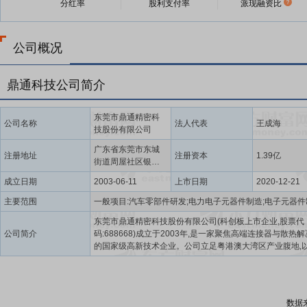
分红率
股利支付率
派现融资比
公司概况
鼎通科技公司简介
东莞市鼎通精密科
公司名称
法人代表
王成海
技股份有限公司
广东省东莞市东城
注册地址
注册资本
1.39亿
街道周屋社区银珠
路七号
成立日期
2003-06-11
上市日期
2020-12-21
主要范围
东莞市鼎通精密科技股份有限公司(科创板上市企业,股票代
公司简介
码:688668)成立于2003年,是一家聚焦高端连接器与散热
的国家级高新技术企业。公司立足粤港澳大湾区产业腹地,以
卓越,勇于创新,做专做精”为核心精神,深耕高速通讯连接器
连接器及光模块液冷散热模组三大核心赛道,致力于成为全
器领域的标杆企业。在高速通讯连接器领域,鼎通科技精准
字经济与AI算力爆发的行业机遇,构建了覆盖QSFP/QSFP-
数据