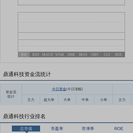
RSI
KDJ
MACD
W%R
DMI
BIAS
OBV
CCI
ROC
鼎通科技资金流统计
今日资金
(今日涨幅
)
资金流
统计
主力
超大单
大单
中单
小单
主力
鼎通科技行业排名
总市值
市盈率
市净率
ROE