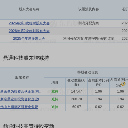
股东大会名称
议题涉及内容
召
2026年第3次临时股东大会
利润分配方案
202
2026年第2次临时股东大会
-
202
2025年年度股东大会
利润分配方案,年度报告(摘要)议案
202
鼎通科技股东增减持
持股变动信息
股东名称
占流通股比
变动数量(万
占总股本比例
增减
股)
(%)
(%)
新余鼎为投资合伙企业(有限合伙)
减持
147.47
1.06
1.06
新余鼎宏新投资合伙企业(有限合伙)
减持
268.70
1.94
1.94
佛山市顺德区凯智企业管理咨询合伙企业(有限合伙)
减持
60.97
0.62
0.62
鼎通科技高管持股变动