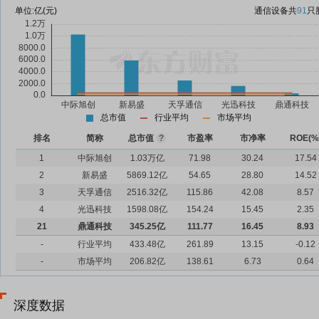
单位:
亿(元)
通信设备
共
91
只
总市值
行业平均
市场平均
排名
简称
总市值
?
市盈率
市净率
ROE(%
1
中际旭创
1.03万亿
71.98
30.24
17.54
2
新易盛
5869.12亿
54.65
28.80
14.52
3
天孚通信
2516.32亿
115.86
42.08
8.57
4
光迅科技
1598.08亿
154.24
15.45
2.35
21
鼎通科技
345.25亿
111.77
16.45
8.93
-
行业平均
433.48亿
261.89
13.15
-0.12
-
市场平均
206.82亿
138.61
6.73
0.64
深度数据