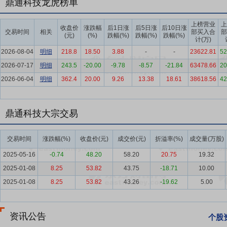
鼎通科技龙虎榜单
要点6：
连接器行业
连接器行业在2024年展现出强劲的增长韧性。根据Bi
上榜营业
上
5.65%。中国报告大厅的数据显示，全球市场规模从2013年的489亿美元
收盘价
涨跌幅
后1日涨
后5日涨
后10日涨
交易时间
相关
部买入合
部
(元)
(%)
跌幅(%)
跌幅(%)
跌幅(%)
1147亿美元。
计(万)
2026-08-04
明细
218.8
18.50
3.88
-
-
23622.81
52
要点7：
通讯连接器领域
依据Bishop&Associates的预测，
2026-07-17
明细
243.5
-20.00
-9.78
-8.57
-21.84
63478.66
20
元。在AI算力需求激增和通信网络升级的双重推动下，高速连接器市场迈
2026-06-04
热、高速铜缆以及光模块等，正在重新塑造连接器行业的格局。
明细
362.4
20.00
9.26
13.38
18.61
38618.56
42
要点8：
汽车连接器领域
2026年，在全球汽车产业电动化、智能化
发展态势，高压与高速连接器成为核心增长引擎，国产替代进程持续深
鼎通科技大宗交易
要点9：
研发及设计开发优势
公司建立了一支专业研发团队，研发人
测控技术与仪器等多个专业。首先，精密模具设计开发是通讯连接器组
交易时间
涨跌幅(%)
收盘价(元)
成交价(元)
折溢率(%)
成交量(万股)
与开发能力决定了连接器及组件的精密度和稳定性。公司采用先进的规
2025-05-16
-0.74
48.20
58.20
20.75
19.32
计技术。
2025-01-08
8.25
53.82
43.75
-18.71
10.00
要点10：
产品精密制造能力优势
公司生产的通讯连接器组件具有微型
2025-01-08
8.25
53.82
43.26
-19.62
5.00
冲击，具备出色的机械性能和环境适应性。为实现经济效益，连接器组
密制造技术体系，涵盖了精密模具设计开发，精密冲压和注塑成型，自
资讯公告
实现了卷对卷式自动送料、全自动精准定位及精密冲压和注塑成型，在
个股