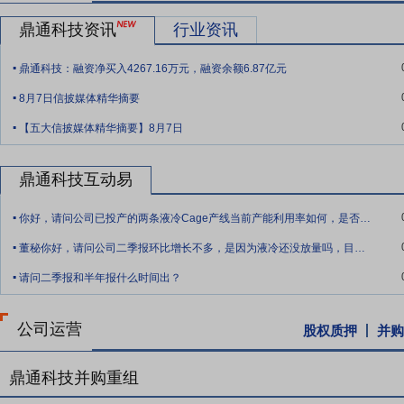
要点11：
持续技术创新优势
公司自设立以来专注于通讯连接器和汽车
鼎通科技资讯
行业资讯
涵盖产品设计、核心工艺、精密模具开发和制造、产品精密加工和技术
.
业内的领先企业，下游客户的研发活动引领行业技术趋势。公司凭借完
鼎通科技：融资净买入4267.16万元，融资余额6.87亿元
绕产品设计精密制造工艺并进行模具开发，有效缩短了新产品的开发周
.
对客户产品需求进行制造可行性分析和工艺改进，对客户新产品开发提
8月7日信披媒体精华摘要
.
公司通过与供应商和客户形成联动的开发机制，及时把握市场动态和客
【五大信披媒体精华摘要】8月7日
需求。
要点12：
长期合作的优质客户及稳定的合作关系
公司主要客户为安费
鼎通科技互动易
悠久的发展历史和行业内领先的市场份额，制定了严格的供应商认证流
.
和风险高以及产品可靠性的考虑，客户不会轻易更换供应商。公司通过
你好，请问公司已投产的两条液冷Cage产线当前产能利用率如何，是否在有序爬坡满产
.
安费诺、泰科电子、哈尔巴克和中航光电等行业内知名公司建立了长期
董秘你好，请问公司二季报环比增长不多，是因为液冷还没放量吗，目前建成了几条液冷产
好、稳固的合作关系是公司获得长期、稳定、优质订单的保障，促进公
.
请问二季报和半年报什么时间出？
要点13：
严格的质量管理体系
质量是企业立足之本、固本之要，也是
观，除了不断通过科学有效的质量管理方法，建立健全质量管理体系以
公司运营
股权质押
并购
保障能力，公司持续赢得了客户赞誉，客户黏性不断增强。
要点14：
自愿锁定股份
自公司股票上市之日起三十六个月内,不转让
鼎通科技并购重组
间接持有的该部分股份。