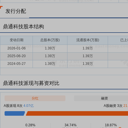
发行分配
鼎通科技股本结构
变动日期
总股本(万股)
流通股本(万股)
已上
2026-01-06
1.39万
1.39万
2025-06-20
1.39万
1.39万
2024-05-27
1.39万
1.39万
鼎通科技派现与募资对比
分红
融资
A股派现 8次
4.07亿
A股融资 3次
21
0.28%
34.74%
18.87%