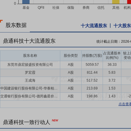
股东数据
十大流通股东
十大股东
鼎通科技十大流通股东
统计截止日期：
2026-
占流通股本
较上
股东名称
股份类型
持股数(万股)
比例(%)
变动
东莞市鼎宏骏盛投资有限公司
A股
5059.57
36.33
罗宏霞
A股
811.44
5.83
王成海
A股
517.52
3.72
中国建设银行股份有限公司-华泰柏瑞质量成长混合型证券投资基金
A股
213.69
1.53
交通银行股份有限公司-德邦鑫星价值灵活配置混合型证券投资基金
A股
198.86
1.43
-
点击查
鼎通科技一致行动人