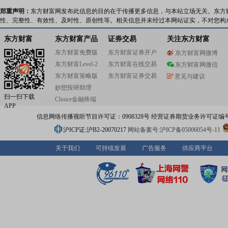
DD/OSFP系列Cage和Wafer产品、铜缆连接器及Overpas
的完整产品线,传输速率全面覆盖400G、800G,并率先实现1
郑重声明：
东方财富网发布此信息的目的在于传播更多信息，与本站立场无关。东方
高速连接器的规模化供应,技术指标达到国际先进水平。这
性、完整性、有效性、及时性、原创性等。相关信息并未经过本网站证实，不对您构
产品作为电子设备互联互通的“神经血管”,广泛应用于通讯
互联网数据中心、移动存储、AI算力设备、无人机、自动
东方财富
东方财富产品
证券交易
关注东方财富
轨道交通等关键领域,与光模块形成高效互连生态,为全球数
东方财富免费版
东方财富证券开户
东方财富网微博
设施建设提供核心支撑。针对1.6T光模块带来的散热挑战,
东方财富Level-2
东方财富在线交易
2024年启动光模块液冷散热模组研发,凭借在精密制造与热
东方财富网微信
域的技术积淀,成功突破传统风冷技术瓶颈,推出适配超高功
东方财富策略版
东方财富证券交易
意见与建议
设备的液冷解决方案,并于2025年12月正式投产。该产品
妙想投研助理
高效导热特性,可将散热效率提升数倍,完美解决1.6T速率下
扫一扫下载
Choice金融终端
理难题,顺应了全球数据中心向高密化、绿色化发展的趋势,为
APP
务器、智算中心等场景提供可靠保障。在汽车连接器领域,
信息网络传播视听节目许可证：0908328号 经营证券期货业务许可证编号：91310
技紧跟新能源汽车电动化、智能化浪潮,专注于高压连接器
连接器、Busbar及电控系统连接器的研发与生产,产品严格
沪ICP证:沪B2-20070217
网站备案号:沪ICP备05006054号-11
规级可靠性标准,具备高耐压、抗振动、低损耗等核心优势
卓越的产品品质与技术适配能力,公司已成为比亚迪、长安
关于我们
可持续发展
广告服务
供应商平台
长城汽车、红旗汽车、小鹏汽车等国内一线车企的核心供应
为亿伟锂能、南都电源等头部电池厂商提供配套解决方案,
与新能源汽车产业链的升级进程。依托过硬的技术实力与
控,鼎通科技构建了全球化的客户合作网络。在通讯领域,产
泰科、安费诺、莫士等全球前三大连接器厂商,最终供应给
达、思科、戴尔、谷歌等国际科技巨头,成为全球高端供应
要组成部分;在汽车领域,与主流车企及电池厂商形成长期稳
略合作关系,市场认可度持续提升。