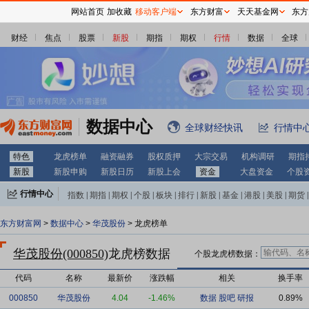
网站首页
加收藏
移动客户端
东方财富
天天基金网
东方
财经
焦点
股票
新股
期指
期权
行情
数据
全球
数据中心
全球财经快讯
行情中
特色
龙虎榜单
融资融券
股权质押
大宗交易
机构调研
期指
新股
新股申购
新股日历
新股上会
资金
大盘资金
个股
行情中心
指数
|
期指
|
期权
|
个股
|
板块
|
排行
|
新股
|
基金
|
港股
|
美股
|
期货
|
外汇
|
黄金
|
自选股
|
自选基金
东方财富网
>
数据中心
>
华茂股份
> 龙虎榜单
华茂股份(000850)
龙虎榜数据
个股龙虎榜数据：
代码
名称
最新价
涨跌幅
相关
换手率
000850
华茂股份
4.04
-1.46%
数据
股吧
研报
0.89%