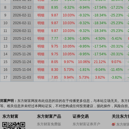
8
2026-02-12
明细
8.95
-9.32%
-9.94%
-17.54%
-17.21%
-
9
2026-02-11
明细
9.87
10.03%
-9.32%
-18.34%
-25.23%
-
10
2026-02-11
明细
9.87
10.03%
-9.32%
-18.34%
-25.23%
-
11
2026-02-11
明细
9.87
10.03%
-9.32%
-18.34%
-25.23%
-
12
2025-12-01
明细
7.77
-3.36%
-1.80%
-4.50%
-5.41%
13
2025-11-26
明细
9.75
10.05%
-9.95%
-17.54%
-20.31%
-
14
2025-11-26
明细
9.75
10.05%
-9.95%
-17.54%
-20.31%
-
15
2025-11-24
明细
8.05
9.97%
10.06%
21.12%
9.07%
16
2025-11-04
明细
8.30
5.73%
-1.81%
-9.04%
-11.45%
17
2025-11-03
明细
7.85
9.94%
5.73%
3.82%
-3.82%
郑重声明：
东方财富网发布此信息的目的在于传播更多信息，与本站立场无关。东方
等。相关信息并未经过本网站证实，不对您构成任何投资建议，据此操作，风险自担