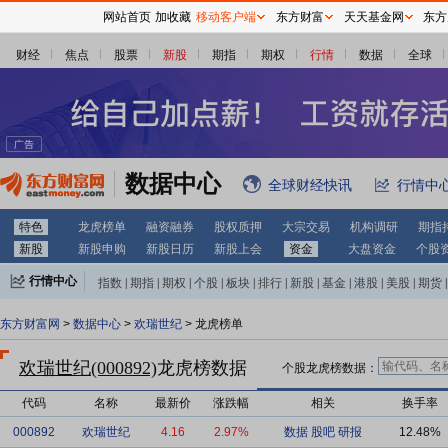
网站首页
加收藏
移动客户端
东方财富
天天基金网
东方
财经
焦点
股票
新股
期指
期权
行情
数据
全球
数据中心
全球财经快讯
行情中
特色
龙虎榜单
融资融券
股权质押
大宗交易
机构调研
期指
新股
新股申购
新股日历
新股上会
资金
大盘资金
个股
行情中心
指数
|
期指
|
期权
|
个股
|
板块
|
排行
|
新股
|
基金
|
港股
|
美股
|
期货
|
外汇
|
黄金
|
自选股
|
自选基金
东方财富网
>
数据中心
>
欢瑞世纪
> 龙虎榜单
欢瑞世纪(000892)
龙虎榜数据
个股龙虎榜数据：
代码
名称
最新价
涨跌幅
相关
换手率
000892
欢瑞世纪
4.16
2.97%
数据
股吧
研报
12.48%