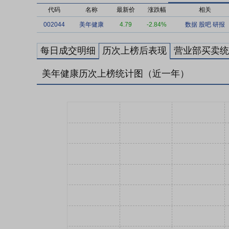
代码
名称
最新价
涨跌幅
相关
002044
美年健康
4.79
-2.84%
数据
股吧
研报
每日成交明细
历次上榜后表现
营业部买卖统
美年健康历次上榜统计图（近一年）