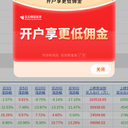
后3日
后5日
后10日
后20日
后30日
上榜营业部
上榜
涨跌幅
涨跌幅
涨跌幅
涨跌幅
涨跌幅
买入合计（万）
卖出合
-1.57%
0.91%
-8.75%
-9.14%
-17.10%
163518.65
1055
-11.53%
-7.48%
-13.87%
-13.37%
-21.47%
65939.00
454
26.26%
6.97%
7.72%
4.60%
-5.04%
24599.98
278
-8.80%
-10.96%
-9.30%
19.77%
13.29%
69096.03
421