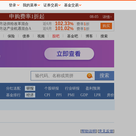
登录
我的菜单
证券交易
基金交易
保险
债券
视频
股吧
基金吧
博客
搜索
0
分红送配
研报
个股研报
行业研报
盈利预测
基金排行
经济
CPI
PPI
PMI
GDP
LPR
房价
[
帮助说明
]
[
意见反馈
]