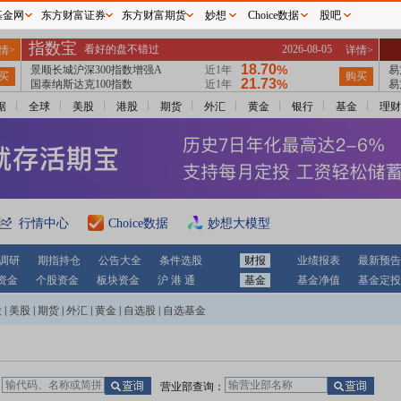
基金网
东方财富证券
东方财富期货
妙想
Choice数据
股吧
据
全球
美股
港股
期货
外汇
黄金
银行
基金
理财
行情中心
Choice数据
妙想大模型
调研
期指持仓
公告大全
条件选股
财报
业绩报表
最新预告
资金
个股资金
板块资金
沪 港 通
基金
基金净值
基金定投
股
|
美股
|
期货
|
外汇
|
黄金
|
自选股
|
自选基金
：
营业部查询：