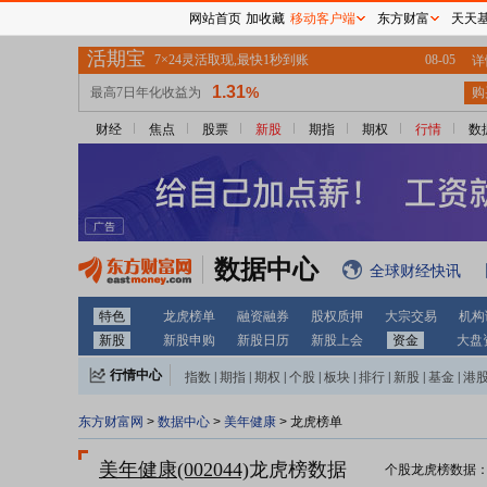
网站首页
加收藏
移动客户端
东方财富
天天
财经
焦点
股票
新股
期指
期权
行情
数
数据中心
全球财经快讯
特色
龙虎榜单
融资融券
股权质押
大宗交易
机构
新股
新股申购
新股日历
新股上会
资金
大盘
行情中心
指数
|
期指
|
期权
|
个股
|
板块
|
排行
|
新股
|
基金
|
港
东方财富网
>
数据中心
>
美年健康
> 龙虎榜单
美年健康(002044)
龙虎榜数据
个股龙虎榜数据