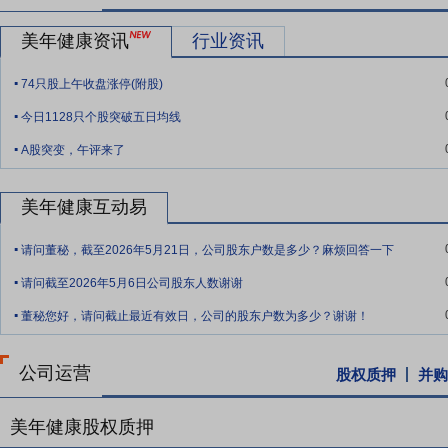
大健康品牌体检中心的全国布局及日常运营管理。本次增资将进一步增强
美年健康资讯
行业资讯
要点10：
拟定增募资不超23.75亿元拓展主业
2018年11月22日公
.
样本库建设项目、数据中心建设项目、终端信息安全升级项目、管理系
74只股上午收盘涨停(附股)
.
要点11：
拟斥资3亿至5亿元回购公司股份
2018年10月29日公
今日1128只个股突破五日均线
.
额不低于30,000万元且不超过50,000万元,回购价格不超过17
A股突变，午评来了
购方案之日起6个月内。
要点12：
拟引入上海纾困基金作为战略股东
2019年1月25日公告
美年健康互动易
通证券(或海通证券参与设立的资产管理计划)有意战略投资美年健康并持
.
联合相关市属国企发起设立的基金,致力于支持上海民营实体经济健康
请问董秘，截至2026年5月21日，公司股东户数是多少？麻烦回答一下
.
请问截至2026年5月6日公司股东人数谢谢
.
董秘您好，请问截止最近有效日，公司的股东户数为多少？谢谢！
公司运营
股权质押
并购
美年健康股权质押