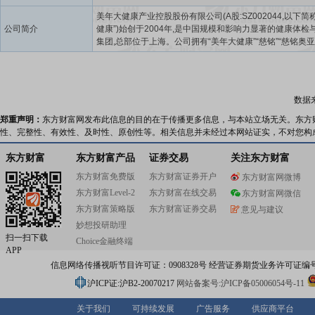
美年大健康产业控股股份有限公司(A股:SZ002044,以下简
公司简介
健康”)始创于2004年,是中国规模和影响力显著的健康体检
集团,总部位于上海。公司拥有“美年大健康”“慈铭”“慈铭奥亚”
兆”四大健康体检品牌。美年健康以健康体检为核心业务,集
询、健康评估、健康管理于一体,依托覆盖全国的网络布局
万级的客户群体、海量专业的健康大数据,以及标准化的医
服务体系,在专业预防、精准筛查、慢病管理、健康保险服
数据
域,为企业和个人客户提供高品质的健康管理服务,在预防医
拥有显著的影响力。近年来,美年健康坚持以数字化赋能用
郑重声明：
东方财富网发布此信息的目的在于传播更多信息，与本站立场无关。东方
位全周期健康管理服务,通过上线扁鹊智能体检管理SAAS
性、完整性、有效性、及时性、原创性等。相关信息并未经过本网站证实，不对您构
实验室信息管理LIS系统、影像归档和通信PACS系统,推进
流程实现数字化、智能化管理,大幅提升医疗质量和客户体
东方财富
东方财富产品
证券交易
关注东方财富
年健康凭借数智赋能,发挥平台孵化功能,与合作伙伴一道构
东方财富免费版
东方财富证券开户
东方财富网微博
强大影响力的健康产业生态圈,赛道包括口腔、五官专科诊
东方财富Level-2
东方财富在线交易
病管理、基因检测、互联网医院、中医药产业、健康大数
东方财富网微信
发、健康保险等,已成为医疗和大健康领域中影响力杰出的
东方财富策略版
东方财富证券交易
意见与建议
司。美年健康始终坚守医者初心,以“守护中国人的生命健康
妙想投研助理
命,致力于打造全方位全生命周期的数字化健康服务平台,成
扫一扫下载
Choice金融终端
医学领域受尊敬的行业领导者,践行健康中国战略,为人类社
APP
续发展贡献力量。
信息网络传播视听节目许可证：0908328号 经营证券期货业务许可证编号：91310
沪ICP证:沪B2-20070217
网站备案号:沪ICP备05006054号-11
关于我们
可持续发展
广告服务
供应商平台