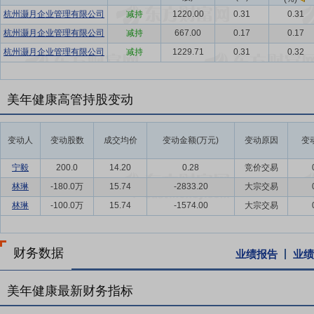
杭州灏月企业管理有限公司
减持
1220.00
0.31
0.31
杭州灏月企业管理有限公司
减持
667.00
0.17
0.17
杭州灏月企业管理有限公司
减持
1229.71
0.31
0.32
美年健康高管持股变动
变动人
变动股数
成交均价
变动金额(万元)
变动原因
变
宁毅
200.0
14.20
0.28
竞价交易
林琳
-180.0万
15.74
-2833.20
大宗交易
林琳
-100.0万
15.74
-1574.00
大宗交易
财务数据
业绩报告
业绩
美年健康最新财务指标