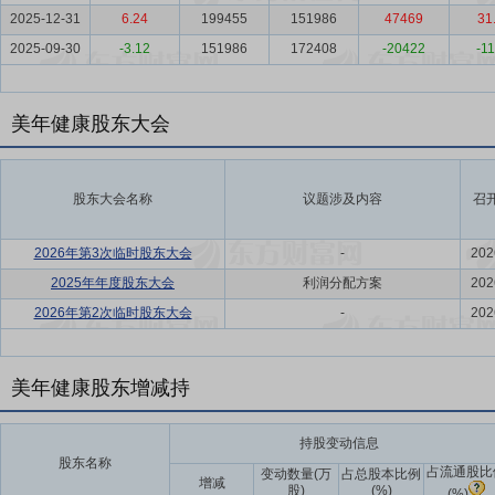
2025-12-31
6.24
199455
151986
47469
31
2025-09-30
-3.12
151986
172408
-20422
-11
美年健康股东大会
股东大会名称
议题涉及内容
召
2026年第3次临时股东大会
-
202
2025年年度股东大会
利润分配方案
202
2026年第2次临时股东大会
-
202
美年健康股东增减持
持股变动信息
股东名称
占流通股比
变动数量(万
占总股本比例
增减
股)
(%)
(%)