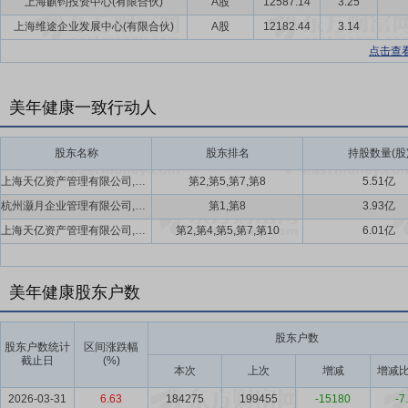
上海麒钧投资中心(有限合伙)
A股
12587.14
3.25
上海维途企业发展中心(有限合伙)
A股
12182.44
3.14
点击查
美年健康一致行动人
股东名称
股东排名
持股数量(股
上海天亿资产管理有限公司,上海维途企业发展中心(有限合伙),世纪长河科技集团有限公司,上海美馨投资管理有限公司
第2,第5,第7,第8
5.51亿
杭州灏月企业管理有限公司,杭州信投信息技术有限公司
第1,第8
3.93亿
上海天亿资产管理有限公司,上海维途企业发展中心(有限合伙),世纪长河科技集团有限公司,上海美馨投资管理有限公司,上海天亿力升实业控股集团有限公司
第2,第4,第5,第7,第10
6.01亿
美年健康股东户数
股东户数
股东户数统计
区间涨跌幅
截止日
(%)
本次
上次
增减
增减比
2026-03-31
6.63
184275
199455
-15180
-7