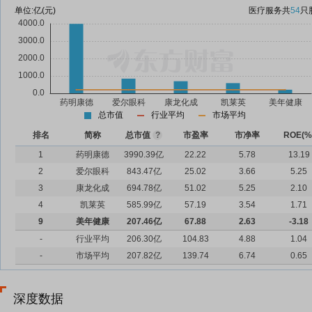
单位:
亿(元)
医疗服务
共
54
只
总市值
行业平均
市场平均
排名
简称
总市值
?
市盈率
市净率
ROE(%
1
药明康德
3990.39亿
22.22
5.78
13.19
2
爱尔眼科
843.47亿
25.02
3.66
5.25
3
康龙化成
694.78亿
51.02
5.25
2.10
4
凯莱英
585.99亿
57.19
3.54
1.71
9
美年健康
207.46亿
67.88
2.63
-3.18
-
行业平均
206.30亿
104.83
4.88
1.04
-
市场平均
207.82亿
139.74
6.74
0.65
深度数据