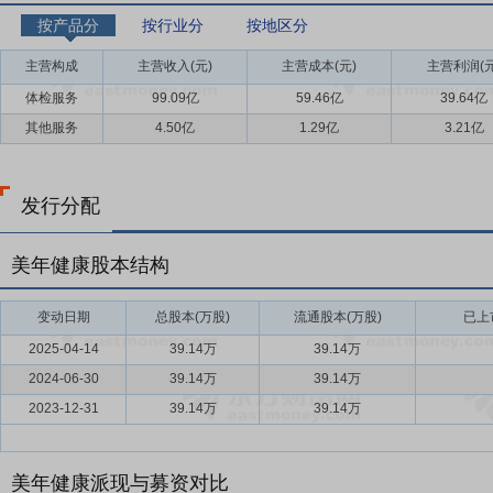
按产品分
按行业分
按地区分
主营构成
主营收入(元)
主营成本(元)
主营利润(元
体检服务
99.09亿
59.46亿
39.64亿
其他服务
4.50亿
1.29亿
3.21亿
发行分配
美年健康股本结构
变动日期
总股本(万股)
流通股本(万股)
已上
2025-04-14
39.14万
39.14万
2024-06-30
39.14万
39.14万
2023-12-31
39.14万
39.14万
美年健康派现与募资对比