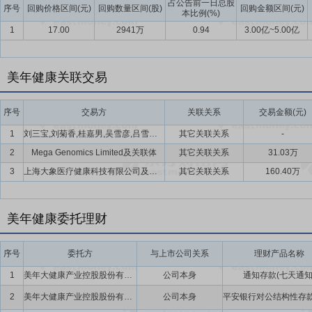
占公告前一日总股
序号
回购价格区间(元)
回购数量区间(股)
回购金额区间(元)
本比例(%)
1
17.00
2941万
0.94
3.00亿~5.00亿
美年健康关联交易
序号
交易方
关联关系
交易金额(元)
1
刘三宝,刘菊香,桂嘉男,吴雪彦,吕雪珍,吴星明,黄荣,程景森,郑超,周涛等
其它关联关系
-
2
Mega Genomics Limited及关联体
其它关联关系
31.03万
3
上海大象医疗健康科技有限公司及下属子公司
其它关联关系
160.40万
美年健康委托理财
序号
委托方
与上市公司关系
理财产品名称
1
美年大健康产业控股股份有限公司
公司本身
通知存款(七天通知
2
美年大健康产业控股股份有限公司
公司本身