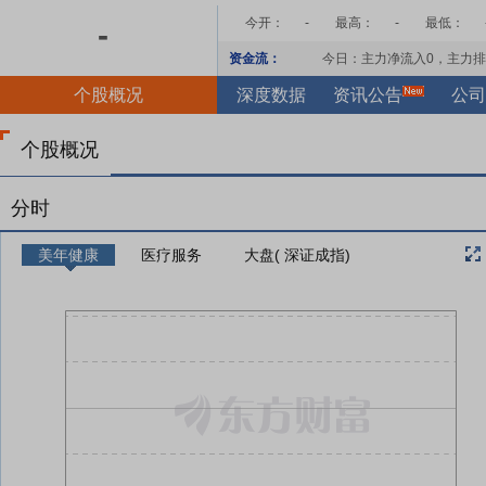
今开：
-
最高：
-
最低：
-
资金流：
今日：主力净流入
0
，主力排
个股概况
深度数据
资讯公告
公司
个股概况
分时
美年健康
医疗服务
大盘( 深证成指)