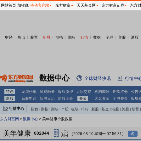
网站首页
加收藏
移动客户端
东方财富
天天基金网
东方财富证券
东方
财经
焦点
股票
新股
期指
期权
行情
数据
全球
美股
港股
数据中心
全球财经快讯
行情中
特色
龙虎榜单
融资融券
股权质押
大宗交易
机构调研
期指持仓
公告
新股
新股申购
新股日历
新股上会
资金
大盘资金
个股资金
板块
行情中心
指数
|
期指
|
期权
|
个股
|
板块
|
排行
|
新股
|
基金
|
港股
|
美股
|
期货
|
外汇
|
黄金
|
自选股
|
自选基金
东方财富网
>
数据中心
> 美年健康个股数据
美年健康
002044
（2026-08-10 星期一 07:56:31）
名