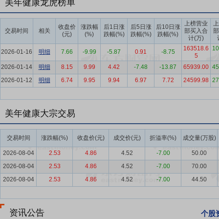
美年健康龙虎榜单
阶段。
上榜营业
上
要点6：
专业医疗积淀力与质控力
公司牢固树立“以人为本”和“预防
收盘价
涨跌幅
后1日涨
后5日涨
后10日涨
交易时间
相关
部买入合
部
(元)
(%)
跌幅(%)
跌幅(%)
跌幅(%)
工作重心，围绕“零缺陷、持续改进”的质控文化，立足本职，不断推
计(万)
构发布的最新规范与学术指引，持续迭代重要异常结果管理制度、岗位
163518.6
10
2026-01-16
明细
7.66
-9.99
-5.87
0.91
-8.75
5
实“分院-科室-岗位”的三级质控体系，建立“支部建在连上，质控落在
2026-01-14
明细
8.15
9.99
4.42
-7.48
-13.87
65939.00
45
的执行。公司在业内率先实施《医疗质量管理考核800分》等质控标准
2026-01-12
明细
6.74
9.95
9.94
6.97
7.72
24599.98
27
质量管理真正抓全抓实。
要点7：
医疗大数据优势与AI产品科技创新力
公司通过提供专业健康
创新性的优质体检项目，独具累计过亿人次的影像数据及超2亿人次的
美年健康大宗交易
大数据的深度挖掘和合理应用，不断优化数字资产，强化数据资产体系
交易时间
涨跌幅(%)
收盘价(元)
成交价(元)
折溢率(%)
成交量(万股)
要点8：
专业品牌规模力与影响力
作为体检行业的龙头企业，公司是
检领域以“美年大健康”和“慈铭体检”两大品牌覆盖，在中高端团体健康
2026-08-04
2.53
4.86
4.52
-7.00
50.00
提供高水准的优质服务。公司通过开展多层次、全方位、精准化、个性
2026-08-04
2.53
4.86
4.52
-7.00
70.00
推广人工智能AI技术应用场景，打造舒适的全流程客户服务体验，增
2026-08-04
2.53
4.86
4.52
-7.00
44.50
求，丰富医疗供给多方面改革与促进社会办医发展等医疗改革方面践行
要点9：
拟8亿元增资全资子公司美年大健康
2019年6月12日公告
资讯公告
个股
册资本将从71,083.8148万元增至151,083.8148万元。公司