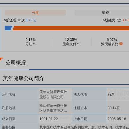
分红
融资
A股派现 16次
6.70亿
A股融资 7次
110
0.17%
12.35%
6.07%
分红率
股利支付率
派现融资比
公司概况
美年健康公司简介
美年大健康产业控
公司名称
法人代表
俞熔
股股份有限公司
浙江省绍兴市柯桥
注册地址
注册资本
39.14亿
区华舍街道中纺时
代大厦0112室
成立日期
1991-01-22
上市日期
2005-05-18
主要范围