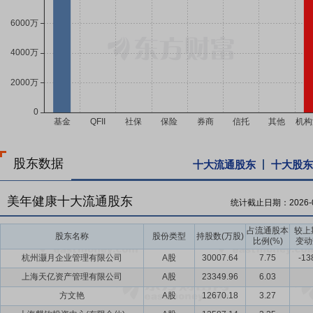
股东数据
十大流通股东
十大股东
美年健康十大流通股东
统计截止日期：
2026-
占流通股本
较上
股东名称
股份类型
持股数(万股)
比例(%)
变动
杭州灏月企业管理有限公司
A股
30007.64
7.75
-13
上海天亿资产管理有限公司
A股
23349.96
6.03
方文艳
A股
12670.18
3.27