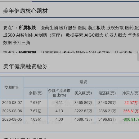
美年健康核心题材
要点1：
所属板块
医药生物 医疗服务 医院 浙江板块 股权分散 医药医疗
成500 AI智能体 AI制药（医疗） 数据要素 AIGC概念 机器人概念 
数据 长江三角
要点2：
经营范围
从事医疗技术专业领域内的技术开发、技术咨询、技
产、销售各式服装、服饰及原辅材料;纺织服装类产品的科技开发;自营
美年健康融资融券
动)
要点3：
专业健康体检业务
美年健康作为中国预防医学头部企业，主
融资
一体，以健康体检大数据为依据，围绕专业预防、健康保障、医疗管家
交易时间
余额占流通市
余额(元)
买入额(元)
偿还额(元)
净买入(元
值比(%)
要点4：
健康体检行业
随着经济社会的发展和健康中国建设的全面推
2026-08-07
7.67亿
4.11
3465.86万
3443.29万
22.57万
体检行业服务模式将从单一检查向“检前预警-检中干预-检后管理”全
2026-08-06
7.67亿
4.13
3222.82万
2866.21万
356.61万
要点5：
健康管理行业
从健康管理市场来看，健康管理在医疗AI的驱动
2026-08-05
7.63亿
4.00
4689.73万
5496.63万
-806.91
研及投资前景研究报告》显示，群众对于健康的需求已由单一的医疗服
艾瑞咨询的《2024年中国健康管理行业研究报告》显示，预计到2028年
府多次展示在全国范围推广健康管理服务的决心，大量资本投入健康管