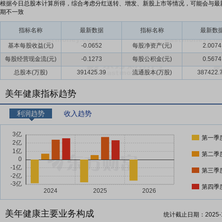
根据今日总股本计算所得，综合考虑分红送转、增发、新股上市等情况，可能会与最
期不一致
指标名称
最新数据
指标名称
最新数
基本每股收益(元)
-0.0652
每股净资产(元)
2.0074
每股经营现金流(元)
-0.1273
每股公积金(元)
0.5674
总股本(万股)
391425.39
流通股本(万股)
387422.
美年健康指标趋势
利润趋势
收入趋势
第一季
第二季
第三季
第四季
美年健康主要业务构成
统计截止日期：
2025-