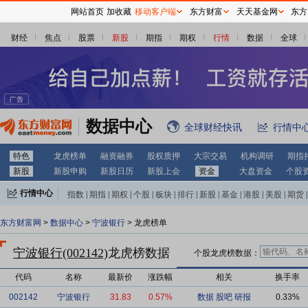
网站首页
加收藏
移动客户端
东方财富
天天基金网
东方
财经
焦点
股票
新股
期指
期权
行情
数据
全球
数据中心
全球财经快讯
行情中
特色
龙虎榜单
融资融券
股权质押
大宗交易
机构调研
期指
新股
新股申购
新股日历
新股上会
资金
大盘资金
个股
行情中心
指数
|
期指
|
期权
|
个股
|
板块
|
排行
|
新股
|
基金
|
港股
|
美股
|
期货
|
外汇
|
黄金
|
自选股
|
自选基金
东方财富网
>
数据中心
>
宁波银行
> 龙虎榜单
宁波银行(002142)
龙虎榜数据
个股龙虎榜数据：
代码
名称
最新价
涨跌幅
相关
换手率
002142
宁波银行
31.83
0.57%
数据
股吧
研报
0.33%