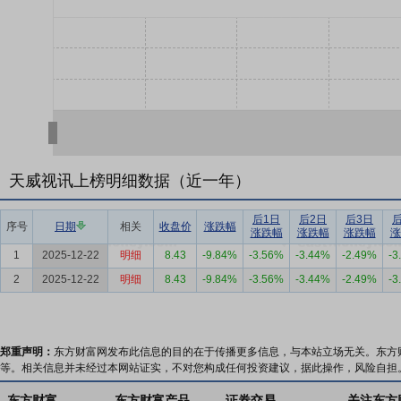
天威视讯上榜明细数据（近一年）
后1日
后2日
后3日
序号
日期
相关
收盘价
涨跌幅
涨跌幅
涨跌幅
涨跌幅
涨
1
2025-12-22
明细
8.43
-9.84%
-3.56%
-3.44%
-2.49%
-3
2
2025-12-22
明细
8.43
-9.84%
-3.56%
-3.44%
-2.49%
-3
郑重声明：
东方财富网发布此信息的目的在于传播更多信息，与本站立场无关。东方
等。相关信息并未经过本网站证实，不对您构成任何投资建议，据此操作，风险自担