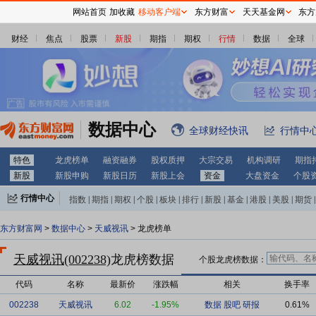
网站首页
加收藏
移动客户端
东方财富
天天基金网
东方
财经
焦点
股票
新股
期指
期权
行情
数据
全球
数据中心
全球财经快讯
行情中
特色
龙虎榜单
融资融券
股权质押
大宗交易
机构调研
期指
新股
新股申购
新股日历
新股上会
资金
大盘资金
个股
行情中心
指数
|
期指
|
期权
|
个股
|
板块
|
排行
|
新股
|
基金
|
港股
|
美股
|
期货
|
外汇
|
黄金
|
自选股
|
自选基金
东方财富网
>
数据中心
>
天威视讯
> 龙虎榜单
天威视讯(002238)
龙虎榜数据
个股龙虎榜数据：
代码
名称
最新价
涨跌幅
相关
换手率
002238
天威视讯
6.02
-1.95%
数据
股吧
研报
0.61%