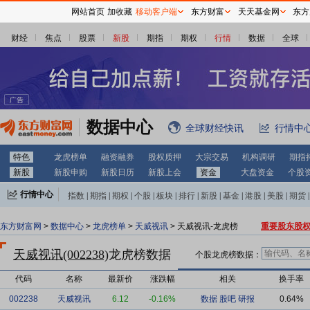
网站首页
加收藏
移动客户端
东方财富
天天基金网
东方
财经
焦点
股票
新股
期指
期权
行情
数据
全球
数据中心
全球财经快讯
行情中
特色
龙虎榜单
融资融券
股权质押
大宗交易
机构调研
期指
新股
新股申购
新股日历
新股上会
资金
大盘资金
个股
行情中心
指数
|
期指
|
期权
|
个股
|
板块
|
排行
|
新股
|
基金
|
港股
|
美股
|
期货
|
外汇
|
黄金
|
自选股
|
自选基金
东方财富网
>
数据中心
>
龙虎榜单
>
天威视讯
> 天威视讯-龙虎榜
重要股东股
天威视讯(002238)
龙虎榜数据
个股龙虎榜数据：
代码
名称
最新价
涨跌幅
相关
换手率
002238
天威视讯
6.12
-0.16%
数据
股吧
研报
0.64%