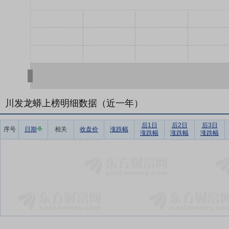
川发龙蟒上榜明细数据（近一年）
后1日
后2日
后3日
序号
日期
相关
收盘价
涨跌幅
涨跌幅
涨跌幅
涨跌幅