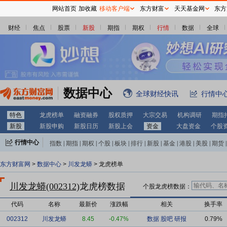
网站首页
加收藏
移动客户端
东方财富
天天基金网
东方
财经
焦点
股票
新股
期指
期权
行情
数据
全球
数据中心
全球财经快讯
行情中
特色
龙虎榜单
融资融券
股权质押
大宗交易
机构调研
期指
新股
新股申购
新股日历
新股上会
资金
大盘资金
个股
行情中心
指数
|
期指
|
期权
|
个股
|
板块
|
排行
|
新股
|
基金
|
港股
|
美股
|
期货
|
外汇
|
黄金
|
自选股
|
自选基金
东方财富网
>
数据中心
>
川发龙蟒
> 龙虎榜单
川发龙蟒(002312)
龙虎榜数据
个股龙虎榜数据：
代码
名称
最新价
涨跌幅
相关
换手率
002312
川发龙蟒
8.45
-0.47%
数据
股吧
研报
0.79%