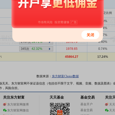
买入金额(万)
占总成交比例
1359次
40.25%
15135.97
5.69%
2707次
39.71%
906.33
0.34%
2707次
39.71%
11616.09
4.37%
2707次
39.71%
1076.79
0.40%
345次
42.32%
1978.65
0.74%
:
45864.27
17.24%
数据来源：
东方财富Choice数据
场无关。东方财富网不保证该信息（包括但不限于文字、视频、音频、数据及图表）
作，风险自担。