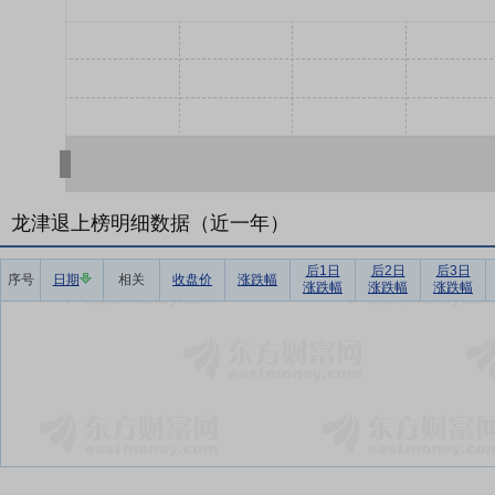
龙津退上榜明细数据（近一年）
后1日
后2日
后3日
序号
日期
相关
收盘价
涨跌幅
涨跌幅
涨跌幅
涨跌幅