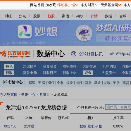
网站首页
加收藏
移动客户端
东方财富
天天基金网
东方
财经
焦点
股票
新股
期指
期权
行情
数据
全球
数据中心
全球财经快讯
行情中
特色
龙虎榜单
融资融券
股权质押
大宗交易
机构调研
期指
新股
新股申购
新股日历
新股上会
资金
大盘资金
个股
行情中心
指数
|
期指
|
期权
|
个股
|
板块
|
排行
|
新股
|
基金
|
港股
|
美股
|
期货
|
外汇
|
黄金
|
自选股
|
自选基金
东方财富网
>
数据中心
>
龙津退
> 龙虎榜单
龙津退(002750)
龙虎榜数据
个股龙虎榜数据：
代码
名称
最新价
涨跌幅
相关
换手率
002750
龙津退
数据
股吧
研报
0.00%