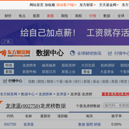
网站首页
加收藏
移动客户端
东方财富
天天基金网
东方
财经
焦点
股票
新股
期指
期权
行情
数据
全球
数据中心
全球财经快讯
行情中
特色
龙虎榜单
融资融券
股权质押
大宗交易
机构调研
期指
新股
新股申购
新股日历
新股上会
资金
大盘资金
个股
行情中心
指数
|
期指
|
期权
|
个股
|
板块
|
排行
|
新股
|
基金
|
港股
|
美股
|
期货
|
外汇
|
黄金
|
自选股
|
自选基金
东方财富网
>
数据中心
>
龙虎榜单
>
龙津退
> 龙津退-龙虎榜
重要股东股权质
龙津退(002750)
龙虎榜数据
个股龙虎榜数据：
代码
名称
最新价
涨跌幅
相关
换手率
002750
龙津退
数据
股吧
研报
0.00%