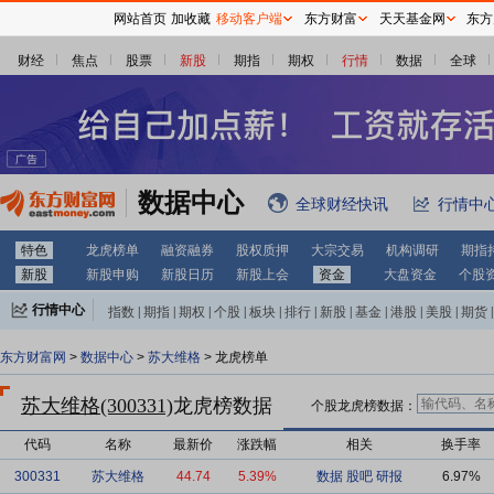
网站首页
加收藏
移动客户端
东方财富
天天基金网
东方
财经
焦点
股票
新股
期指
期权
行情
数据
全球
数据中心
全球财经快讯
行情中
特色
龙虎榜单
融资融券
股权质押
大宗交易
机构调研
期指
新股
新股申购
新股日历
新股上会
资金
大盘资金
个股
行情中心
指数
|
期指
|
期权
|
个股
|
板块
|
排行
|
新股
|
基金
|
港股
|
美股
|
期货
|
外汇
|
黄金
|
自选股
|
自选基金
东方财富网
>
数据中心
>
苏大维格
> 龙虎榜单
苏大维格(300331)
龙虎榜数据
个股龙虎榜数据：
代码
名称
最新价
涨跌幅
相关
换手率
300331
苏大维格
44.74
5.39%
数据
股吧
研报
6.97%