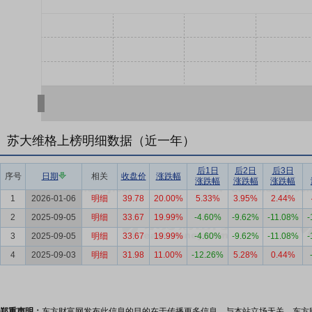
苏大维格上榜明细数据（近一年）
后1日
后2日
后3日
序号
日期
相关
收盘价
涨跌幅
涨跌幅
涨跌幅
涨跌幅
1
2026-01-06
明细
39.78
20.00%
5.33%
3.95%
2.44%
2
2025-09-05
明细
33.67
19.99%
-4.60%
-9.62%
-11.08%
-
3
2025-09-05
明细
33.67
19.99%
-4.60%
-9.62%
-11.08%
-
4
2025-09-03
明细
31.98
11.00%
-12.26%
5.28%
0.44%
郑重声明：
东方财富网发布此信息的目的在于传播更多信息，与本站立场无关。东方