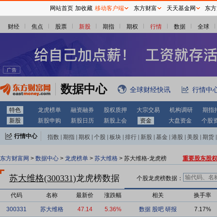
网站首页
加收藏
移动客户端
东方财富
天天基金网
东方
财经
焦点
股票
新股
期指
期权
行情
数据
全球
数据中心
全球财经快讯
行情中
特色
龙虎榜单
融资融券
股权质押
大宗交易
机构调研
期指
新股
新股申购
新股日历
新股上会
资金
大盘资金
个股
行情中心
指数
|
期指
|
期权
|
个股
|
板块
|
排行
|
新股
|
基金
|
港股
|
美股
|
期货
|
外汇
|
黄金
|
自选股
|
自选基金
东方财富网
>
数据中心
>
龙虎榜单
>
苏大维格
> 苏大维格-龙虎榜
重要股东股
苏大维格(300331)
龙虎榜数据
个股龙虎榜数据：
代码
名称
最新价
涨跌幅
相关
换手率
300331
苏大维格
47.14
5.36%
数据
股吧
研报
7.17%