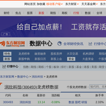
网站首页
加收藏
移动客户端
东方财富
天天基金网
东方
财经
焦点
股票
新股
期指
期权
行情
数据
全球
数据中心
全球财经快讯
行情中
特色
龙虎榜单
融资融券
股权质押
大宗交易
机构调研
期指
新股
新股申购
新股日历
新股上会
资金
大盘资金
个股
行情中心
指数
|
期指
|
期权
|
个股
|
板块
|
排行
|
新股
|
基金
|
港股
|
美股
|
期货
|
外汇
|
黄金
|
自选股
|
自选基金
东方财富网
>
数据中心
>
润欣科技
> 龙虎榜单
润欣科技(300493)
龙虎榜数据
个股龙虎榜数据：
代码
名称
最新价
涨跌幅
相关
换手率
300493
润欣科技
13.14
-0.08%
数据
股吧
研报
2.33%