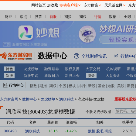
网站首页
加收藏
移动客户端
东方财富
天天基金网
东方
财经
焦点
股票
新股
期指
期权
行情
数据
全球
数据中心
全球财经快讯
行情中
特色
龙虎榜单
融资融券
股权质押
大宗交易
机构调研
期指
新股
新股申购
新股日历
新股上会
资金
大盘资金
个股
行情中心
指数
|
期指
|
期权
|
个股
|
板块
|
排行
|
新股
|
基金
|
港股
|
美股
|
期货
|
外汇
|
黄金
|
自选股
|
自选基金
东方财富网
>
数据中心
>
龙虎榜单
>
润欣科技
> 润欣科技-龙虎榜
重要股东股
润欣科技(300493)
龙虎榜数据
个股龙虎榜数据：
代码
名称
最新价
涨跌幅
相关
换手率
300493
润欣科技
13.15
-1.42%
数据
股吧
研报
2.61%