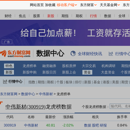
网站首页
加收藏
移动客户端
东方财富
天天基金网
东方
财经
焦点
股票
新股
期指
期权
行情
数据
全球
数据中心
全球财经快讯
行情中
特色
龙虎榜单
融资融券
股权质押
大宗交易
机构调研
期指
新股
新股申购
新股日历
新股上会
资金
大盘资金
个股
行情中心
指数
|
期指
|
期权
|
个股
|
板块
|
排行
|
新股
|
基金
|
港股
|
美股
|
期货
|
外汇
|
黄金
|
自选股
|
自选基金
东方财富网
>
数据中心
>
中伟新材
> 龙虎榜单
中伟新材(300919)
龙虎榜数据
个股龙虎榜数据：
代码
名称
最新价
涨跌幅
相关
换手率
300919
中伟新材
40.81
-2.02%
数据
股吧
研报
0.84%