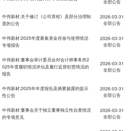
全部公告
中伟新材:关于修订《公司章程》及部分治理制
2026-03-31
全部公告
度的公告
中伟新材:2025年度募集资金存放与使用情况
2026-03-31
全部公告
专项报告
中伟新材:董事会审计委员会对会计师事务所2
2026-03-31
025年度履职情况评估及履行监督职责情况的
全部公告
报告
中伟新材:2025年年度报告及摘要披露的提示
2026-03-31
全部公告
性公告
中伟新材:董事会关于独立董事独立性自查情况
2026-03-31
全部公告
的专项意见