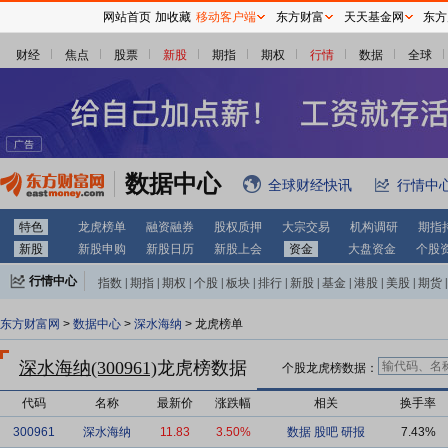
网站首页
加收藏
移动客户端
东方财富
天天基金网
东方
财经
焦点
股票
新股
期指
期权
行情
数据
全球
数据中心
全球财经快讯
行情中
特色
龙虎榜单
融资融券
股权质押
大宗交易
机构调研
期指
新股
新股申购
新股日历
新股上会
资金
大盘资金
个股
行情中心
指数
|
期指
|
期权
|
个股
|
板块
|
排行
|
新股
|
基金
|
港股
|
美股
|
期货
|
外汇
|
黄金
|
自选股
|
自选基金
东方财富网
>
数据中心
>
深水海纳
> 龙虎榜单
深水海纳(300961)
龙虎榜数据
个股龙虎榜数据：
代码
名称
最新价
涨跌幅
相关
换手率
300961
深水海纳
11.83
3.50%
数据
股吧
研报
7.43%