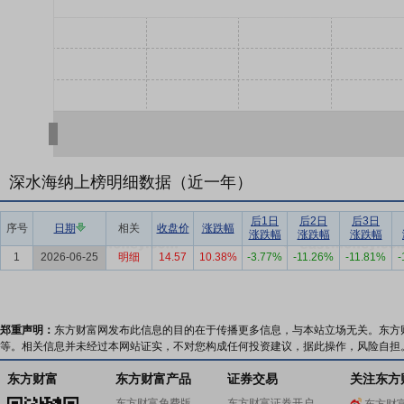
深水海纳上榜明细数据（近一年）
后1日
后2日
后3日
序号
日期
相关
收盘价
涨跌幅
涨跌幅
涨跌幅
涨跌幅
1
2026-06-25
明细
14.57
10.38%
-3.77%
-11.26%
-11.81%
-
郑重声明：
东方财富网发布此信息的目的在于传播更多信息，与本站立场无关。东方
等。相关信息并未经过本网站证实，不对您构成任何投资建议，据此操作，风险自担