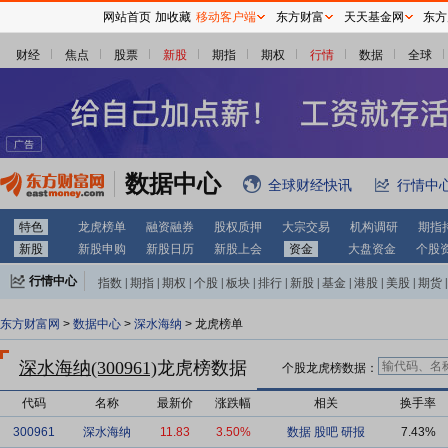
网站首页
加收藏
移动客户端
东方财富
天天基金网
东方
财经
焦点
股票
新股
期指
期权
行情
数据
全球
数据中心
全球财经快讯
行情中
特色
龙虎榜单
融资融券
股权质押
大宗交易
机构调研
期指
新股
新股申购
新股日历
新股上会
资金
大盘资金
个股
行情中心
指数
|
期指
|
期权
|
个股
|
板块
|
排行
|
新股
|
基金
|
港股
|
美股
|
期货
|
外汇
|
黄金
|
自选股
|
自选基金
东方财富网
>
数据中心
>
深水海纳
> 龙虎榜单
深水海纳(300961)
龙虎榜数据
个股龙虎榜数据：
代码
名称
最新价
涨跌幅
相关
换手率
300961
深水海纳
11.83
3.50%
数据
股吧
研报
7.43%