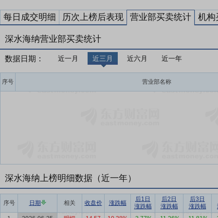
每日成交明细
历次上榜后表现
营业部买卖统计
机构
深水海纳营业部买卖统计
数据日期：
近一月
近三月
近六月
近一年
序号
营业部名称
深水海纳上榜明细数据（近一年）
后1日
后2日
后3日
序号
日期
相关
收盘价
涨跌幅
涨跌幅
涨跌幅
涨跌幅