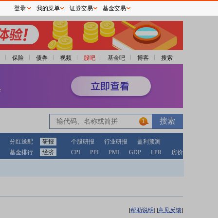
登录
我的菜单
证券交易
基金交易
保险
债券
视频
股吧
基金吧
博客
搜索
1
分红送配
研报
个股研报
行业研报
盈利预测
基金排行
经济
CPI
PPI
PMI
GDP
LPR
房价
[
帮助说明
]
[
意见反馈
]