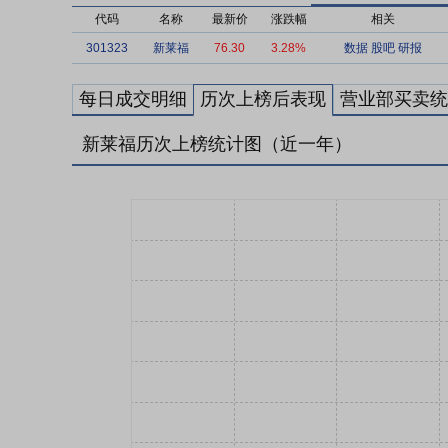
代码
名称
最新价
涨跌幅
相关
301323
新莱福
76.30
3.28%
数据
股吧
研报
每日成交明细
历次上榜后表现
营业部买卖统
新莱福历次上榜统计图（近一年）