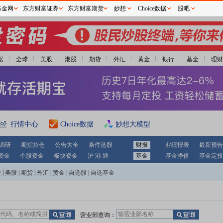
基金网
东方财富证券
东方财富期货
妙想
Choice数据
股吧
据
全球
美股
港股
期货
外汇
黄金
银行
基金
理财
行情中心
Choice数据
妙想大模型
调研
期指持仓
公告大全
条件选股
财报
业绩报表
最新预告
资金
个股资金
板块资金
沪 港 通
基金
基金净值
基金定投
股
|
美股
|
期货
|
外汇
|
黄金
|
自选股
|
自选基金
营业部查询：