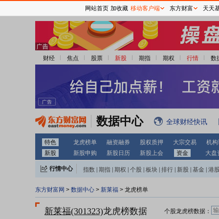
网站首页
加收藏
移动客户端
东方财富
天天
财经
焦点
股票
新股
期指
期权
行情
数
数据中心
全球财经快讯
特色
龙虎榜单
融资融券
股权质押
大宗交易
机构
新股
新股申购
新股日历
新股上会
资金
大盘
行情中心
指数
|
期指
|
期权
|
个股
|
板块
|
排行
|
新股
|
基金
|
港
东方财富网
>
数据中心
>
新莱福
> 龙虎榜单
新莱福(301323)
龙虎榜数据
个股龙虎榜数据：