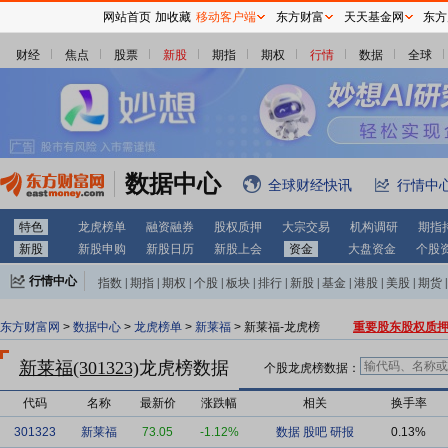
网站首页
加收藏
移动客户端
东方财富
天天基金网
东方
财经
焦点
股票
新股
期指
期权
行情
数据
全球
数据中心
全球财经快讯
行情中
特色
龙虎榜单
融资融券
股权质押
大宗交易
机构调研
期指
新股
新股申购
新股日历
新股上会
资金
大盘资金
个股
行情中心
指数
|
期指
|
期权
|
个股
|
板块
|
排行
|
新股
|
基金
|
港股
|
美股
|
期货
|
外汇
|
黄金
|
自选股
|
自选基金
东方财富网
>
数据中心
>
龙虎榜单
>
新莱福
> 新莱福-龙虎榜
重要股东股权质
新莱福(301323)
龙虎榜数据
个股龙虎榜数据：
代码
名称
最新价
涨跌幅
相关
换手率
301323
新莱福
73.05
-1.12%
数据
股吧
研报
0.13%