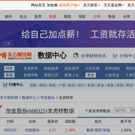
网站首页
加收藏
移动客户端
东方财富
天天基金网
东方
财经
焦点
股票
新股
期指
期权
行情
数据
全球
数据中心
全球财经快讯
行情中
特色
龙虎榜单
融资融券
股权质押
大宗交易
机构调研
期指
新股
新股申购
新股日历
新股上会
资金
大盘资金
个股
行情中心
指数
|
期指
|
期权
|
个股
|
板块
|
排行
|
新股
|
基金
|
港股
|
美股
|
期货
|
外汇
|
黄金
|
自选股
|
自选基金
东方财富网
>
数据中心
>
华发股份
> 龙虎榜单
华发股份(600325)
龙虎榜数据
个股龙虎榜数据：
代码
名称
最新价
涨跌幅
相关
换手率
600325
华发股份
2.57
1.18%
数据
股吧
研报
1.34%