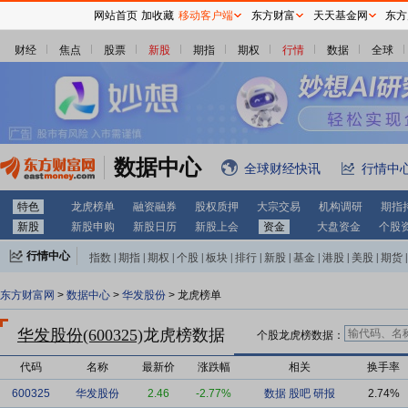
网站首页
加收藏
移动客户端
东方财富
天天基金网
东方
财经
焦点
股票
新股
期指
期权
行情
数据
全球
数据中心
全球财经快讯
行情中
特色
龙虎榜单
融资融券
股权质押
大宗交易
机构调研
期指
新股
新股申购
新股日历
新股上会
资金
大盘资金
个股
行情中心
指数
|
期指
|
期权
|
个股
|
板块
|
排行
|
新股
|
基金
|
港股
|
美股
|
期货
|
外汇
|
黄金
|
自选股
|
自选基金
东方财富网
>
数据中心
>
华发股份
> 龙虎榜单
华发股份(600325)
龙虎榜数据
个股龙虎榜数据：
代码
名称
最新价
涨跌幅
相关
换手率
600325
华发股份
2.46
-2.77%
数据
股吧
研报
2.74%