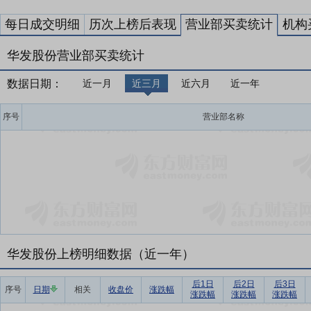
每日成交明细
历次上榜后表现
营业部买卖统计
机构
华发股份营业部买卖统计
数据日期：
近一月
近三月
近六月
近一年
序号
营业部名称
华发股份上榜明细数据（近一年）
后1日
后2日
后3日
序号
日期
相关
收盘价
涨跌幅
涨跌幅
涨跌幅
涨跌幅