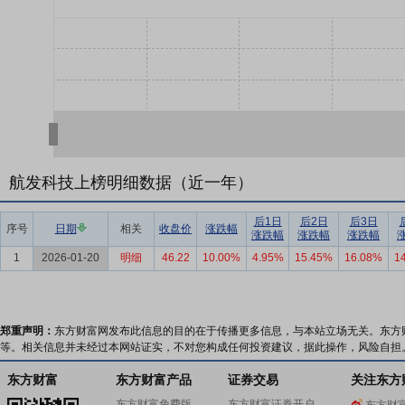
航发科技上榜明细数据（近一年）
后1日
后2日
后3日
序号
日期
相关
收盘价
涨跌幅
涨跌幅
涨跌幅
涨跌幅
1
2026-01-20
明细
46.22
10.00%
4.95%
15.45%
16.08%
1
郑重声明：
东方财富网发布此信息的目的在于传播更多信息，与本站立场无关。东方
等。相关信息并未经过本网站证实，不对您构成任何投资建议，据此操作，风险自担