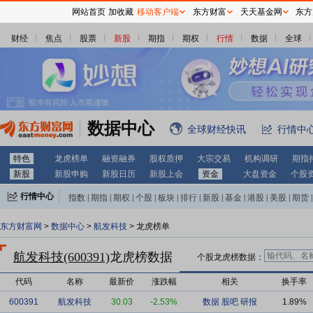
网站首页
加收藏
移动客户端
东方财富
天天基金网
东方
财经
焦点
股票
新股
期指
期权
行情
数据
全球
数据中心
全球财经快讯
行情中
特色
龙虎榜单
融资融券
股权质押
大宗交易
机构调研
期指
新股
新股申购
新股日历
新股上会
资金
大盘资金
个股
行情中心
指数
|
期指
|
期权
|
个股
|
板块
|
排行
|
新股
|
基金
|
港股
|
美股
|
期货
|
外汇
|
黄金
|
自选股
|
自选基金
东方财富网
>
数据中心
>
航发科技
> 龙虎榜单
航发科技(600391)
龙虎榜数据
个股龙虎榜数据：
代码
名称
最新价
涨跌幅
相关
换手率
600391
航发科技
30.03
-2.53%
数据
股吧
研报
1.89%