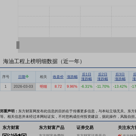
海油工程上榜明细数据（近一年）
后1日
后2日
后3日
序号
日期
相关
收盘价
涨跌幅
涨跌幅
涨跌幅
涨跌幅
涨
1
2026-03-03
明细
8.72
9.96%
-6.31%
-11.70%
-13.42%
-1
郑重声明：
东方财富网发布此信息的目的在于传播更多信息，与本站立场无关。东方
等。相关信息并未经过本网站证实，不对您构成任何投资建议，据此操作，风险自担