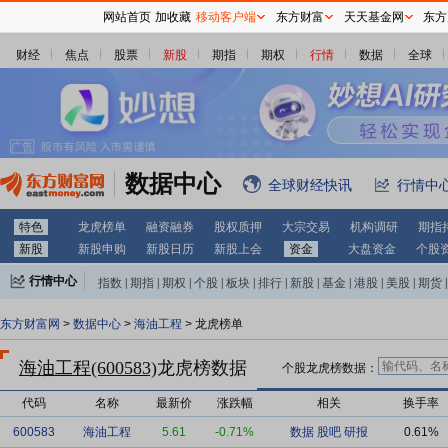
网站首页
加收藏
移动客户端
东方财富
天天基金网
东方
财经
焦点
股票
新股
期指
期权
行情
数据
全球
数据中心
全球财经快讯
行情中
特色
龙虎榜单
融资融券
股权质押
大宗交易
机构调研
期指
新股
新股申购
新股日历
新股上会
资金
大盘资金
个股
行情中心
指数
|
期指
|
期权
|
个股
|
板块
|
排行
|
新股
|
基金
|
港股
|
美股
|
期货
|
外汇
|
黄金
|
自选股
|
自选基金
东方财富网
>
数据中心
>
海油工程
> 龙虎榜单
海油工程(600583)
龙虎榜数据
个股龙虎榜数据：
代码
名称
最新价
涨跌幅
相关
换手率
600583
海油工程
5.61
-0.71%
数据
股吧
研报
0.61%