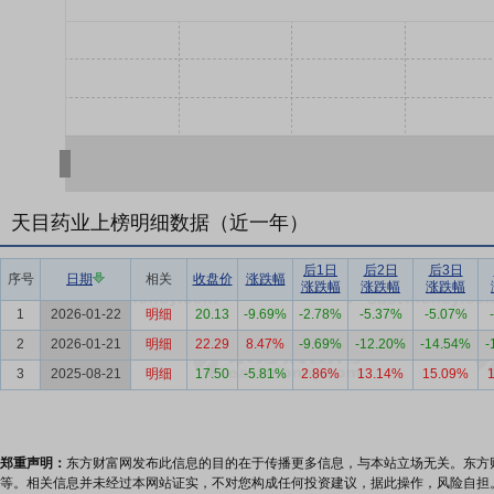
天目药业上榜明细数据（近一年）
后1日
后2日
后3日
序号
日期
相关
收盘价
涨跌幅
涨跌幅
涨跌幅
涨跌幅
1
2026-01-22
明细
20.13
-9.69%
-2.78%
-5.37%
-5.07%
2
2026-01-21
明细
22.29
8.47%
-9.69%
-12.20%
-14.54%
-
3
2025-08-21
明细
17.50
-5.81%
2.86%
13.14%
15.09%
郑重声明：
东方财富网发布此信息的目的在于传播更多信息，与本站立场无关。东方
等。相关信息并未经过本网站证实，不对您构成任何投资建议，据此操作，风险自担