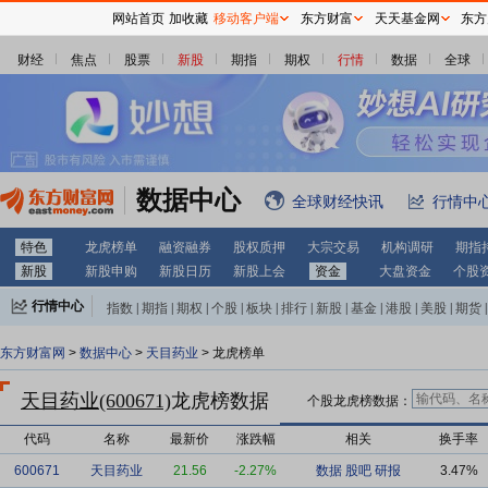
网站首页
加收藏
移动客户端
东方财富
天天基金网
东方
财经
焦点
股票
新股
期指
期权
行情
数据
全球
数据中心
全球财经快讯
行情中
特色
龙虎榜单
融资融券
股权质押
大宗交易
机构调研
期指
新股
新股申购
新股日历
新股上会
资金
大盘资金
个股
行情中心
指数
|
期指
|
期权
|
个股
|
板块
|
排行
|
新股
|
基金
|
港股
|
美股
|
期货
|
外汇
|
黄金
|
自选股
|
自选基金
东方财富网
>
数据中心
>
天目药业
> 龙虎榜单
天目药业(600671)
龙虎榜数据
个股龙虎榜数据：
代码
名称
最新价
涨跌幅
相关
换手率
600671
天目药业
21.56
-2.27%
数据
股吧
研报
3.47%