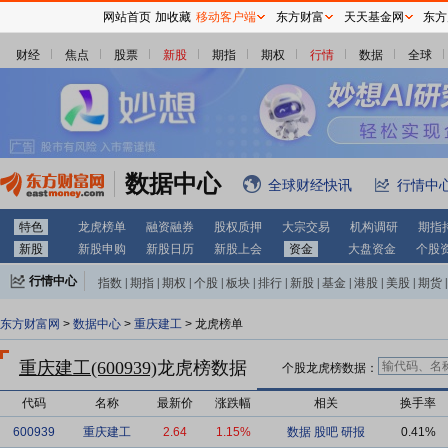
网站首页
加收藏
移动客户端
东方财富
天天基金网
东方
财经
焦点
股票
新股
期指
期权
行情
数据
全球
数据中心
全球财经快讯
行情中
特色
龙虎榜单
融资融券
股权质押
大宗交易
机构调研
期指
新股
新股申购
新股日历
新股上会
资金
大盘资金
个股
行情中心
指数
|
期指
|
期权
|
个股
|
板块
|
排行
|
新股
|
基金
|
港股
|
美股
|
期货
|
外汇
|
黄金
|
自选股
|
自选基金
东方财富网
>
数据中心
>
重庆建工
> 龙虎榜单
重庆建工(600939)
龙虎榜数据
个股龙虎榜数据：
代码
名称
最新价
涨跌幅
相关
换手率
600939
重庆建工
2.64
1.15%
数据
股吧
研报
0.41%