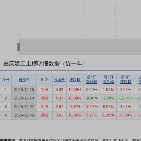
重庆建工上榜明细数据（近一年）
后1日
后2日
后3日
序号
日期
相关
收盘价
涨跌幅
涨跌幅
涨跌幅
涨跌幅
1
2025-11-28
明细
3.82
10.09%
0.00%
1.57%
2.62%
3
2
2025-11-10
明细
4.37
10.08%
-0.46%
-7.78%
-12.36%
-1
3
2025-11-07
明细
3.97
9.97%
10.08%
9.57%
1.51%
-
4
2025-11-06
明细
3.61
10.06%
9.97%
21.05%
20.50%
6
郑重声明：
东方财富网发布此信息的目的在于传播更多信息，与本站立场无关。东方