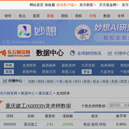
网站首页
加收藏
移动客户端
东方财富
天天基金网
东方
财经
焦点
股票
新股
期指
期权
行情
数据
全球
数据中心
全球财经快讯
行情中
特色
龙虎榜单
融资融券
股权质押
大宗交易
机构调研
期指
新股
新股申购
新股日历
新股上会
资金
大盘资金
个股
行情中心
指数
|
期指
|
期权
|
个股
|
板块
|
排行
|
新股
|
基金
|
港股
|
美股
|
期货
|
外汇
|
黄金
|
自选股
|
自选基金
东方财富网
>
数据中心
>
重庆建工
> 龙虎榜单
重庆建工(600939)
龙虎榜数据
个股龙虎榜数据：
代码
名称
最新价
涨跌幅
相关
换手率
600939
重庆建工
2.61
-2.61%
数据
股吧
研报
0.46%