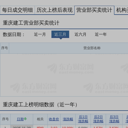
每日成交明细
历次上榜后表现
营业部买卖统计
机构
重庆建工营业部买卖统计
数据日期：
近一月
近三月
近六月
近一年
序号
营业部名称
重庆建工上榜明细数据（近一年）
后1日
后2日
后3日
序号
日期
相关
收盘价
涨跌幅
涨跌幅
涨跌幅
涨跌幅